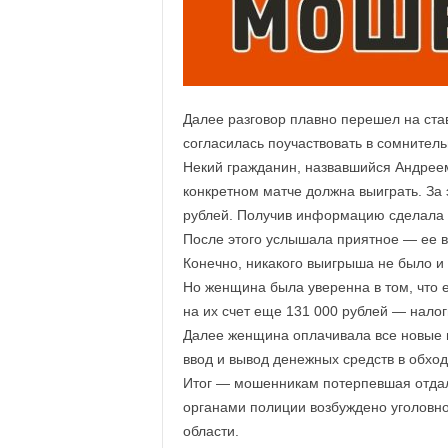
а
н
о
в
с
к
Далее разговор плавно перешел на ст
о
согласилась поучаствовать в сомнител
й
Некий гражданин, назвавшийся Андреем
о
б
конкретном матче должна выиграть. З
л
рублей. Получив информацию сделала с
а
После этого услышала приятное — ее в
с
Конечно, никакого выигрыша не было и 
т
Но женщина была уверенна в том, что 
и
на их счет еще 131 000 рублей — нало
Далее женщина оплачивала все новые 
ввод и вывод денежных средств в обход
Итог — мошенникам потерпевшая отдал
органами полиции возбуждено уголовн
области.