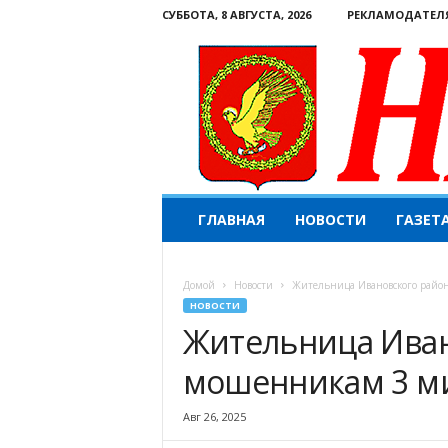
СУББОТА, 8 АВГУСТА, 2026
РЕКЛАМОДАТЕЛ
Н
ГЛАВНАЯ
НОВОСТИ
ГАЗЕТ
а
ш
е
Домой
Новости
Жительница Ивановского райо
с
НОВОСТИ
л
Жительница Иван
о
в
мошенникам 3 м
о
.
К
Авг 26, 2025
о