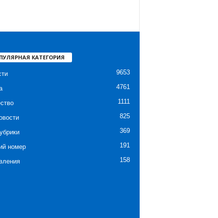
ПУЛЯРНАЯ КАТЕГОРИЯ
9653
сти
4761
а
1111
ство
825
овости
369
убрики
191
ий номер
158
вления