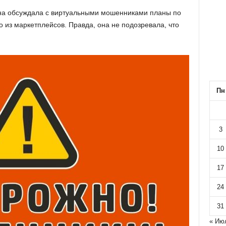
на обсуждала с виртуальными мошенниками планы по
о из маркетплейсов. Правда, она не подозревала, что
Пн
3
10
17
24
31
« Ию