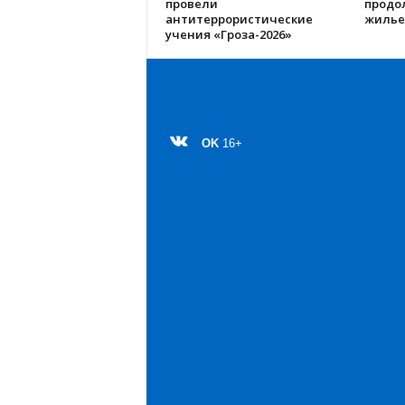
провели
продо
антитеррористические
жилье
учения «Гроза-2026»
OK
16+