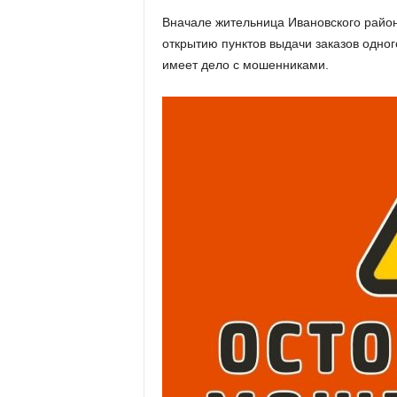
х
Вначале жительница Ивановского райо
м
открытию пунктов выдачи заказов одног
а
,
имеет дело с мошенниками.
И
в
а
н
о
в
с
к
и
й
о
к
р
у
г
И
в