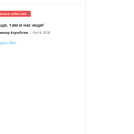
жные события
щи, там и нас ищи!
имир Кораблев
-
Окт 8, 2018