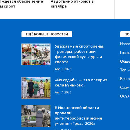
лжается обеспечение
Авдотьино откроют в
м сирот
октябре
ЕЩЁ БОЛЬШЕ НОВОСТЕЙ
ПО
Ново
Уважаемые спортсмены,
тренеры, работники
Газет
физической культуры и
спорта!
Обще
Авг 8, 2026
Топ н
Без р
«Их судьбы — это история
села Буньково»
Свеж
Авг 7, 2026
Объя
В Ивановской области
провели
антитеррористические
учения «Гроза-2026»