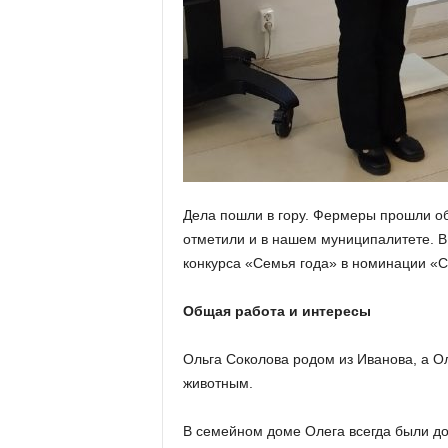
а
н
о
в
с
к
о
й
о
б
л
Дела пошли в гору. Фермеры прошли обу
а
отметили и в нашем муниципалитете. В
с
конкурса «Семья года» в номинации «С
т
и
Общая работа и интересы
Ольга Соколова родом из Иванова, а О
животным.
В семейном доме Олега всегда были до