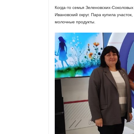
х
Когда-то семья Зеленовских-Соколовых
м
Ивановский округ. Пара купила участок
а
,
молочные продукты.
И
в
а
н
о
в
с
к
и
й
о
к
р
у
г
И
в