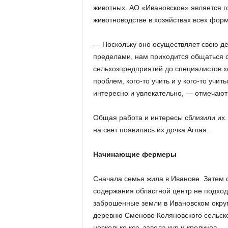
животных. АО «Ивановское» является г
животноводстве в хозяйствах всех форм
— Поскольку оно осуществляет свою дея
пределами, нам приходится общаться 
сельхозпредприятий до специалистов х
проблем, кого-то учить и у кого-то учи
интересно и увлекательно, — отмечают
Общая работа и интересы сблизили их. 
на свет появилась их дочка Аглая.
Начинающие фермеры
Сначала семья жила в Иванове. Затем 
содержания областной центр не подходи
заброшенные земли в Ивановском округ
деревню Сменово Коляновского сельск
несколько коз, завела кур и кроликов.