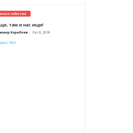
жные события
щи, там и нас ищи!
имир Кораблев
-
Окт 8, 2018