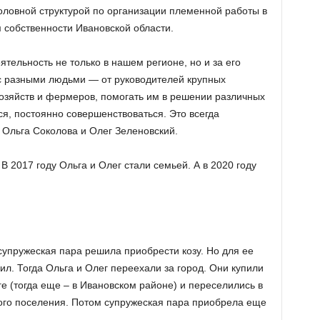
оловной структурой по организации племенной работы в
 собственности Ивановской области.
тельность не только в нашем регионе, но и за его
с разными людьми — от руководителей крупных
озяйств и фермеров, помогать им в решении различных
ться, постоянно совершенствоваться. Это всегда
 Ольга Соколова и Олег Зеленовский.
В 2017 году Ольга и Олег стали семьей. А в 2020 году
супружеская пара решила приобрести козу. Но для ее
л. Тогда Ольга и Олег переехали за город. Они купили
е (тогда еще – в Ивановском районе) и переселились в
ого поселения. Потом супружеская пара приобрела еще