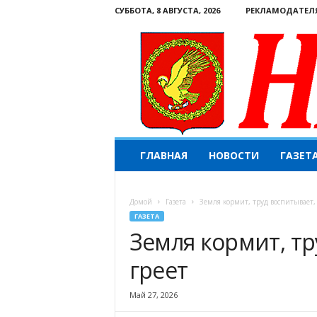
СУББОТА, 8 АВГУСТА, 2026
РЕКЛАМОДАТЕЛ
Н
ГЛАВНАЯ
НОВОСТИ
ГАЗЕТ
а
ш
е
Домой
Газета
Земля кормит, труд воспитывает,
с
ГАЗЕТА
л
Земля кормит, тр
о
в
греет
о
.
К
Май 27, 2026
о