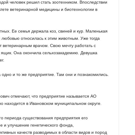
одой человек решил стать зоотехником. Впоследствии
ьтете ветеринарной медицины и биотехнологии в
отных. Ее семья держала коз, свиней и кур. Маленькая
 любовью относилась к этим животным. Уже тогда
ет ветеринарным врачом. Свою мечту работать с
 ящик. Она окончила сельхозакадемию. Девушка
г.
 одно и то же предприятие. Там они и познакомились.
ович отмечают, что предприятие называется АО
о находится в Ивановском муниципальном округе.
его периода существования предприятия его
е и улучшение генетического фонда,
тивных качеств разводимых в области видов и пород