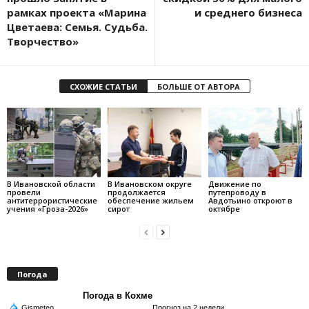
рамках проекта «Марина
и среднего бизнеса
Цветаева: Семья. Судьба.
Творчество»
СХОЖИЕ СТАТЬИ
БОЛЬШЕ ОТ АВТОРА
В Ивановской области
В Ивановском округе
Движение по
провели
продолжается
путепроводу в
антитеррористические
обеспечение жильем
Авдотьино откроют в
учения «Гроза-2026»
сирот
октябре
Погода
Погода в Кохме
Gismeteo
Прогноз на 2 недели