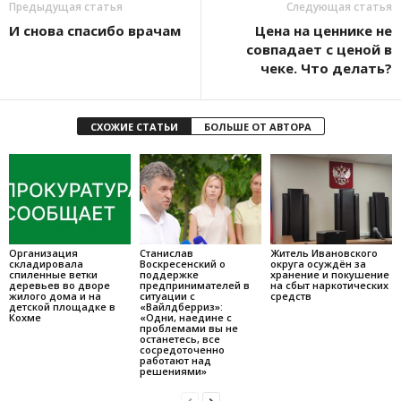
Предыдущая статья
Следующая статья
И снова спасибо врачам
Цена на ценнике не
совпадает с ценой в
чеке. Что делать?
СХОЖИЕ СТАТЬИ
БОЛЬШЕ ОТ АВТОРА
Организация
Станислав
Житель Ивановского
складировала
Воскресенский о
округа осуждён за
спиленные ветки
поддержке
хранение и покушение
деревьев во дворе
предпринимателей в
на сбыт наркотических
жилого дома и на
ситуации с
средств
детской площадке в
«Вайлдберриз»:
Кохме
«Одни, наедине с
проблемами вы не
останетесь, все
сосредоточенно
работают над
решениями»