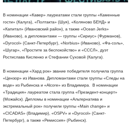
В номинации «Кавер» лауреатами стали группы «Каменные
гости» (Калуга), «Полтакта» (Шуя), «Коляново БЕНД» и
«Капитал» (Ивановский район), а также «Ocean Jerks»
(Иваново), а дипломантами — группы «Сириус» (Фурманов),
«Dyrocol» (Санкт-Петербург), «Norbius» (Иваново), «Фа-соль»,
«Шугар», «Простите за беспокойство» и «СССЛ», дуэт
Ростислава Кисленко и Стефании Суховой (Калуга).
В номинации «Хард рок» звание победителя получила группа
«Цензор» из Иванова. Дипломантами стали группы «Следы на
воде» из Рыбинска и «Alcore» из Владимира. В номинации
«Традиция» лауреатом стала группа «Президент-концерт»
(Можайск). Дипломы в номинации «Альтернатива и
экстремальный рок» получили группы «Main change» и
«CICADAS» (Владимир), «OSPV» и «Dyrocol» (Санкт-
Петербург), а также «Ремиссия» (Рыбинск).