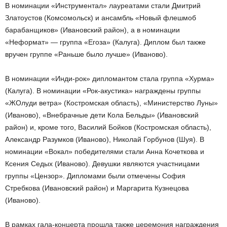
В номинации «Инструментал» лауреатами стали Дмитрий
Златоустов (Комсомольск) и ансамбль «Новый флешмоб
барабанщиков» (Ивановский район), а в номинации
«Неформат» — группа «Егоза» (Калуга). Диплом был также
вручен группе «Раньше было лучше» (Иваново).
В номинации «Инди-рок» дипломантом стала группа «Хурма»
(Калуга). В номинации «Рок-акустика» награждены группы
«ЖОлуди ветра» (Костромская область), «Министерство Луны»
(Иваново), «Внебрачные дети Кола Бельды» (Ивановский
район) и, кроме того, Василий Бойков (Костромская область),
Александр Разумков (Иваново), Николай Горбунов (Шуя). В
номинации «Вокал» победителями стали Анна Кочеткова и
Ксения Седых (Иваново). Девушки являются участницами
группы «Цензор». Дипломами были отмечены София
Стребкова (Ивановский район) и Маргарита Кузнецова
(Иваново).
В рамках гала-концерта прошла также церемония награждения