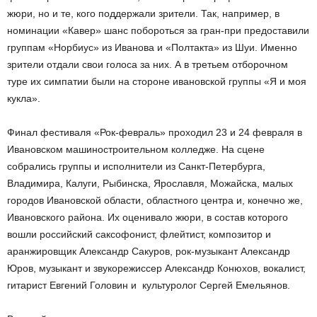
жюри, но и те, кого поддержали зрители. Так, например, в
номинации «Кавер» шанс побороться за гран-при предоставили
группам «Норбиус» из Иванова и «Полтакта» из Шуи. Именно
зрители отдали свои голоса за них. А в третьем отборочном
туре их симпатии были на стороне ивановской группы «Я и моя
кукла».
Финал фестиваля «Рок-февраль» проходил 23 и 24 февраля в
Ивановском машиностроительном колледже. На сцене
собрались группы и исполнители из Санкт-Петербурга,
Владимира, Калуги, Рыбинска, Ярославля, Можайска, малых
городов Ивановской области, областного центра и, конечно же,
Ивановского района. Их оценивало жюри, в состав которого
вошли российский саксофонист, флейтист, композитор и
аранжировщик Александр Сакуров, рок-музыкант Александр
Юров, музыкант и звукорежиссер Александр Конюхов, вокалист,
гитарист Евгений Головин и культуролог Сергей Емельянов.