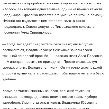
часть жизни он проработал механизатором местного колхоза
«Колос». Как говорят односельчане, одним из важных качеств
Владимира Юрьевича является его умение прийти на помощь.
Именно это выделяет в нем староста села, а также
председатель Совета депутатов Тимошихского сельского
поселения Алла Спиридонова.
— Когда выпадает снег, жители села знают, что могут не
беспокоиться, Владимир уберет снежные заносы своей
техникой по первой просьбе, — рассказывает Алла Павловна,
— А иногда и просить не приходится. Просто слышишь гул
мотора, значит, Володя снег чистит. Он уж точно знает с какой
стороны лучше начать расчищать, чтобы нашим жителям было
удобнее.
Кроме расчистки снежных заносов, сельский труженик
оказывает помощь односельчанам в покосе травы и уборе
картофеля. Именно за отзывчивость Владимира Юрьевича
несколько лет назад наградили еще одним дипломом: