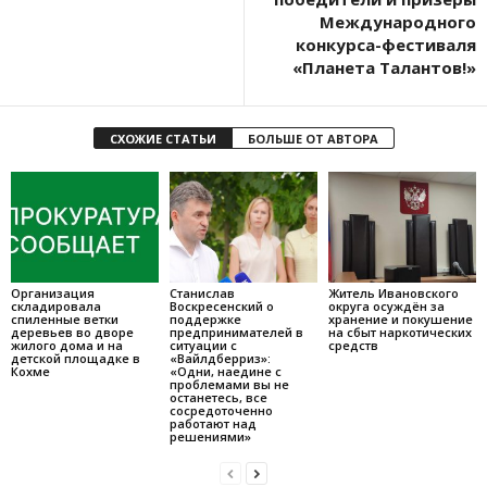
Международного
конкурса-фестиваля
«Планета Талантов!»
СХОЖИЕ СТАТЬИ
БОЛЬШЕ ОТ АВТОРА
Организация
Станислав
Житель Ивановского
складировала
Воскресенский о
округа осуждён за
спиленные ветки
поддержке
хранение и покушение
деревьев во дворе
предпринимателей в
на сбыт наркотических
жилого дома и на
ситуации с
средств
детской площадке в
«Вайлдберриз»:
Кохме
«Одни, наедине с
проблемами вы не
останетесь, все
сосредоточенно
работают над
решениями»