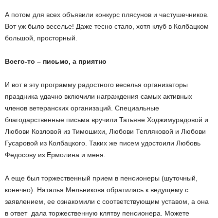
А потом для всех объявили конкурс плясунов и частушечников.
Вот уж было веселье! Даже тесно стало, хотя клуб в Колбацком
большой, просторный.
Всего-то – письмо, а приятно
И вот в эту программу радостного веселья организаторы
праздника удачно включили награждения самых активных
членов ветеранских организаций. Специальные
благодарственные письма вручили Татьяне Ходжимурадовой и
Любови Козловой из Тимошихи, Любови Тепляковой и Любови
Гусаровой из Колбацкого. Таких же писем удостоили Любовь
Федосову из Ермолина и меня.
А еще был торжественный прием в пенсионеры (шуточный,
конечно). Наталья Мельникова обратилась к ведущему с
заявлением, ее ознакомили с соответствующим уставом, а она
в ответ дала торжественную клятву пенсионера. Можете