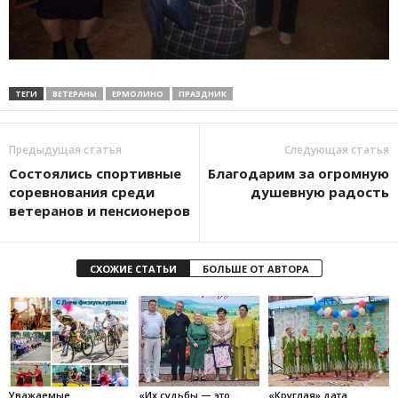
ТЕГИ
ВЕТЕРАНЫ
ЕРМОЛИНО
ПРАЗДНИК
Предыдущая статья
Следующая статья
Состоялись спортивные
Благодарим за огромную
соревнования среди
душевную радость
ветеранов и пенсионеров
СХОЖИЕ СТАТЬИ
БОЛЬШЕ ОТ АВТОРА
Уважаемые
«Их судьбы — это
«Круглая» дата