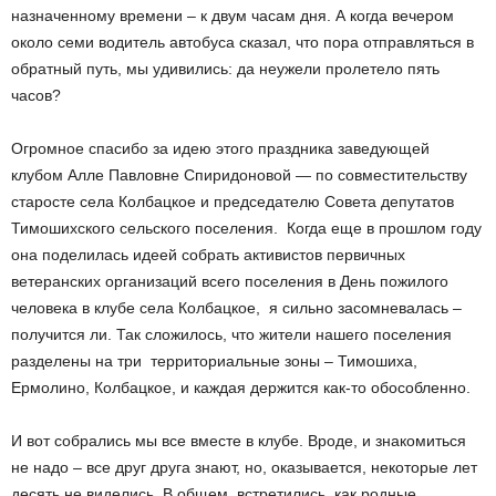
назначенному времени – к двум часам дня. А когда вечером
около семи водитель автобуса сказал, что пора отправляться в
обратный путь, мы удивились: да неужели пролетело пять
часов?
Огромное спасибо за идею этого праздника заведующей
клубом Алле Павловне Спиридоновой — по совместительству
старосте села Колбацкое и председателю Совета депутатов
Тимошихского сельского поселения. Когда еще в прошлом году
она поделилась идеей собрать активистов первичных
ветеранских организаций всего поселения в День пожилого
человека в клубе села Колбацкое, я сильно засомневалась –
получится ли. Так сложилось, что жители нашего поселения
разделены на три территориальные зоны – Тимошиха,
Ермолино, Колбацкое, и каждая держится как-то обособленно.
И вот собрались мы все вместе в клубе. Вроде, и знакомиться
не надо – все друг друга знают, но, оказывается, некоторые лет
десять не виделись. В общем, встретились, как родные.