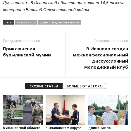
Для справки. В Ивановской области проживает 14,5 тысячи
ветеранов Великой Отечественной войны.
ТЕГИ
ГУБЕРНАТОР
ДЕНЬ ПОБЕДЫЮ ВЕТЕРАНЫ
Предыдущая статья
Следующая статья
Приключения
В Иваново создан
бурылинской мумии
межконфессиональный
дискуссионный
молодежный клуб
СХОЖИЕ СТАТЬИ
БОЛЬШЕ ОТ АВТОРА
В Ивановской области
В Ивановском округе
Движение по