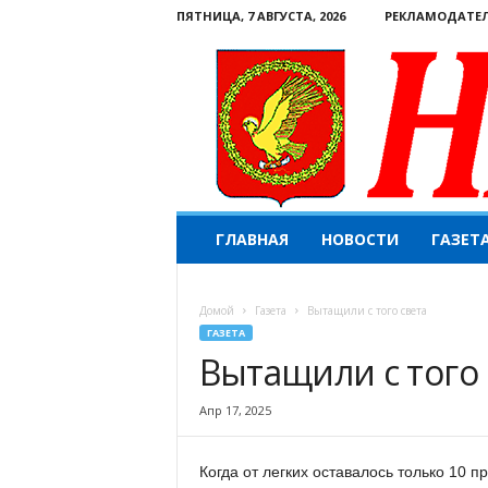
ПЯТНИЦА, 7 АВГУСТА, 2026
РЕКЛАМОДАТЕ
Н
ГЛАВНАЯ
НОВОСТИ
ГАЗЕТ
а
ш
е
Домой
Газета
Вытащили с того света
с
ГАЗЕТА
л
Вытащили с того 
о
в
о
Апр 17, 2025
.
К
Когда от легких оставалось только 10 п
о