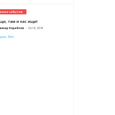
жные события
щи, там и нас ищи!
имир Кораблев
-
Окт 8, 2018