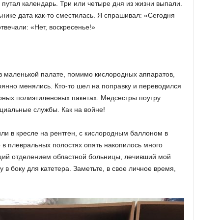
 путал календарь. Три или четыре дня из жизни выпали.
нике дата как-то сместилась. Я спрашивал: «Сегодня
твечали: «Нет, воскресенье!»
 в маленькой палате, помимо кислородных аппаратов,
оянно менялись. Кто-то шел на поправку и переводился
ерных полиэтиленовых пакетах. Медсестры поутру
ециальные службы. Как на войне!
ли в кресле на рентген, с кислородным баллоном в
о в плевральных полостях опять накопилось много
ющий отделением областной больницы, лечивший мой
 в боку для катетера. Заметьте, в свое личное время,