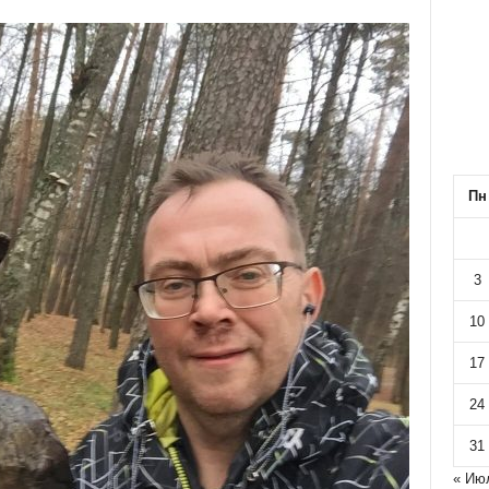
Пн
3
10
17
24
31
« Ию