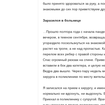
было принято здороваться за руку, а по
знакомыми до сих пор приветствуем дру
Заразился в больнице
…Прошло полтора года с начала пандем
вечером, в темном сентябре, возвраща
угораздило поскользнуться на знакомой 
растет на тропе, а не над пропастью. К
перелом всех ребер с правой стороны и
Спас огромный рюкзак на спине. Приве
вставили в бок два катетера, и целую 
Ведра два вышло. Через пару недель м
хирурга в поликлинике по месту жительс
Я записался на прием к хирургу, и имен
нормально ни вдохнуть, ни выдохнуть. 
Приехал в поликлинику с супругой. Вр
и мы поехали в другую поликлинику, гд