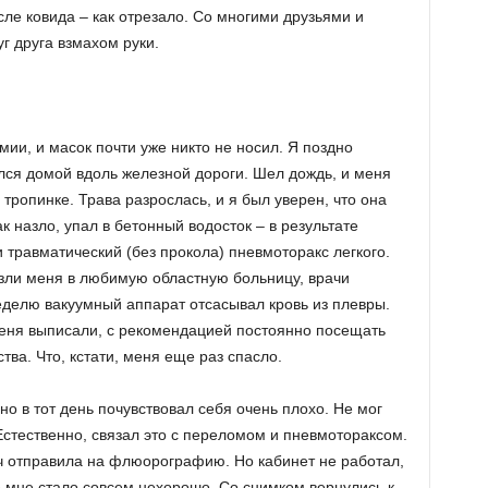
сле ковида – как отрезало. Со многими друзьями и
г друга взмахом руки.
ии, и масок почти уже никто не носил. Я поздно
лся домой вдоль железной дороги. Шел дождь, и меня
тропинке. Трава разрослась, и я был уверен, что она
ак назло, упал в бетонный водосток – в результате
 травматический (без прокола) пневмоторакс легкого.
зли меня в любимую областную больницу, врачи
неделю вакуумный аппарат отсасывал кровь из плевры.
еня выписали, с рекомендацией постоянно посещать
тва. Что, кстати, меня еще раз спасло.
но в тот день почувствовал себя очень плохо. Не мог
Естественно, связал это с переломом и пневмотораксом.
ач отправила на флюорографию. Но кабинет не работал,
е мне стало совсем нехорошо. Со снимком вернулись к