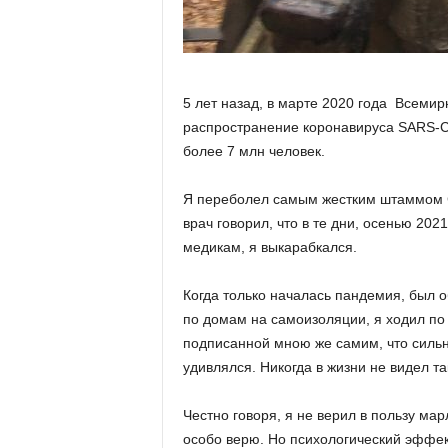
а
н
о
в
с
5 лет назад, в марте 2020 года Всеми
к
о
распространение коронавируса SARS-C
й
более 7 млн человек.
о
б
Я переболел самым жестким штаммом C
л
врач говорил, что в те дни, осенью 202
а
медикам, я выкарабкался.
с
т
и
Когда только началась пандемия, был 
по домам на самоизоляции, я ходил по
подписанной мною же самим, что сильно
удивлялся. Никогда в жизни не видел т
Честно говоря, я не верил в пользу мар
особо верю. Но психологический эффект