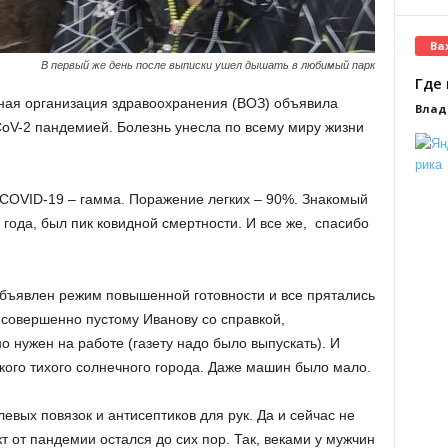
Ва
В первый же день после выписки ушел дышать в любимый парк
Где 
рная организация здравоохранения (ВОЗ) объявила
Влад
oV-2 пандемией. Болезнь унесла по всему миру жизни
OVID-19 – гамма. Поражение легких – 90%. Знакомый
1 года, был пик ковидной смертности. И все же, спасибо
объявлен режим повышенной готовности и все прятались
 совершенно пустому Иванову со справкой,
 нужен на работе (газету надо было выпускать). И
акого тихого солнечного города. Даже машин было мало.
левых повязок и антисептиков для рук. Да и сейчас не
 от пандемии остался до сих пор. Так, веками у мужчин