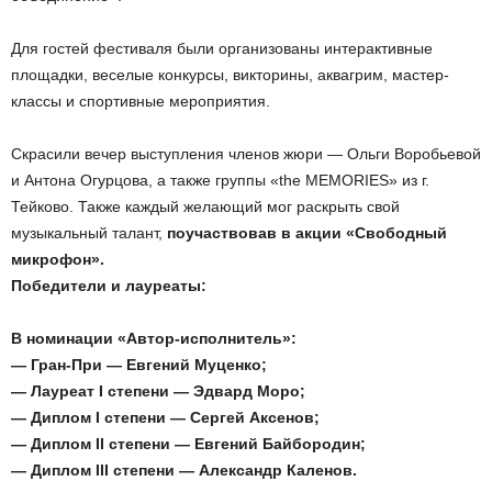
Для гостей фестиваля были организованы интерактивные
площадки, веселые конкурсы, викторины, аквагрим, мастер-
классы и спортивные мероприятия.
Скрасили вечер выступления членов жюри — Ольги Воробьевой
и Антона Огурцова, а также группы «the MEMORIES» из г.
Тейково. Также каждый желающий мог раскрыть свой
музыкальный талант,
поучаствовав в акции «Свободный
микрофон».
Победители и лауреаты:
В номинации «Автор-исполнитель»:
— Гран-При — Евгений Муценко;
— Лауреат
I
степени — Эдвард Моро;
— Диплом
I
степени — Сергей Аксенов;
— Диплом
II
степени — Евгений Байбородин;
— Диплом
III
степени — Александр Каленов.