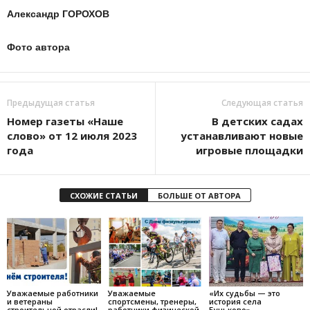
Александр ГОРОХОВ
Фото автора
Предыдущая статья
Следующая статья
Номер газеты «Наше
В детских садах
слово» от 12 июля 2023
устанавливают новые
года
игровые площадки
СХОЖИЕ СТАТЬИ
БОЛЬШЕ ОТ АВТОРА
Уважаемые работники
Уважаемые
«Их судьбы — это
и ветераны
спортсмены, тренеры,
история села
строительной отрасли!
работники физической
Буньково»