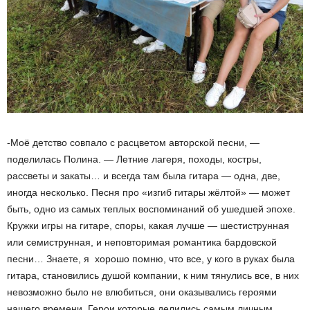
-Моё детство совпало с расцветом авторской песни, —
поделилась Полина. — Летние лагеря, походы, костры,
рассветы и закаты… и всегда там была гитара — одна, две,
иногда несколько. Песня про «изгиб гитары жёлтой» — может
быть, одно из самых теплых воспоминаний об ушедшей эпохе.
Кружки игры на гитаре, споры, какая лучше — шестиструнная
или семиструнная, и неповторимая романтика бардовской
песни… Знаете, я хорошо помню, что все, у кого в руках была
гитара, становились душой компании, к ним тянулись все, в них
невозможно было не влюбиться, они оказывались героями
нашего времени. Герои которые делились самым личным,