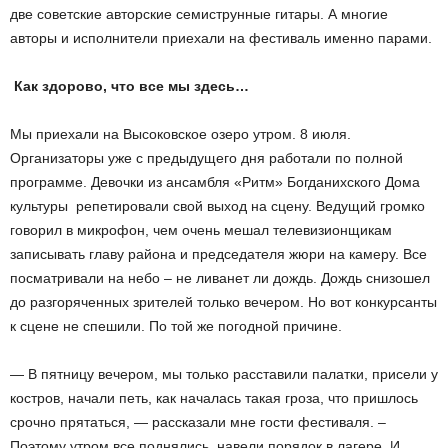
две советские авторские семиструнные гитары. А многие
авторы и исполнители приехали на фестиваль именно парами.
Как здорово, что все мы здесь…
Мы приехали на Высоковское озеро утром. 8 июля.
Организаторы уже с предыдущего дня работали по полной
программе. Девочки из ансамбля «Ритм» Богданихского Дома
культуры репетировали свой выход на сцену. Ведущий громко
говорил в микрофон, чем очень мешал телевизионщикам
записывать главу района и председателя жюри на камеру. Все
посматривали на небо – не ливанет ли дождь. Дождь снизошел
до разгоряченных зрителей только вечером. Но вот конкурсанты
к сцене не спешили. По той же погодной причине.
— В пятницу вечером, мы только расставили палатки, присели у
костров, начали петь, как началась такая гроза, что пришлось
срочно прятаться, — рассказали мне гости фестиваля. –
Поэтому утром все поднялись, навели порядок в лагере. И