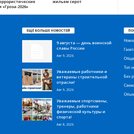
еррористические
жильем сирот
 «Гроза-2026»
ЕЩЁ БОЛЬШЕ НОВОСТЕЙ
ПО
Ново
9 августа — день воинской
славы России
Газет
Авг 9, 2026
Обще
Топ н
Уважаемые работники и
ветераны строительной
Без р
отрасли!
Свеж
Авг 9, 2026
Объя
Уважаемые спортсмены,
тренеры, работники
физической культуры и
спорта!
Авг 8, 2026