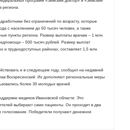
 федеральных программ «Земский доктор» и «Земский
 региона.
дработники без ограничений по возрасту, которые
ода с населением до 50 тысяч человек, а также
ые пункты региона. Размер выплаты врачам – 1 млн
едпомощи – 500 тысяч рублей. Размер выплат
 и труднодоступных районах, составляет 1,5 млн
ствовать и в следующем году, сообщил на недавней
лав Воскресенский. Их дополняют региональные меры
льзовались более 30 молодых врачей.
ддержки медиков Ивановской области. Это
ителей выбирают сами пациенты. Он проходит в два
ое голосование. Победители получают денежное