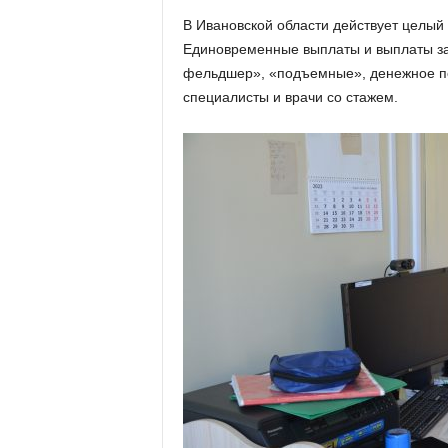
х
В Ивановской области действует целый
м
Единовременные выплаты и выплаты за
а
,
фельдшер», «подъемные», денежное по
И
специалисты и врачи со стажем.
в
а
н
о
в
с
к
и
й
о
к
р
у
г
И
в