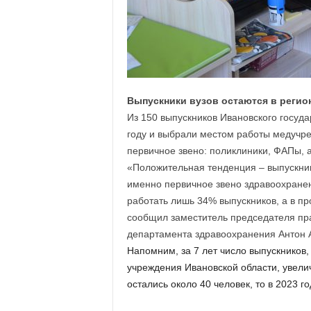
а
н
о
в
с
к
о
Выпускники вузов остаются в регио
й
о
Из 150 выпускников Ивановского госуда
б
году и выбрали местом работы медучре
л
первичное звено: поликлиники, ФАПы, 
а
«Положительная тенденция – выпускни
с
именно первичное звено здравоохранени
т
работать лишь 34% выпускников, а в п
и
сообщил заместитель председателя пра
департамента здравоохранения Антон 
Напомним, за 7 лет число выпускников
учреждения Ивановской области, увелич
остались около 40 человек, то в 2023 го