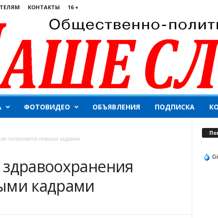
ТЕЛЯМ
КОНТАКТЫ
16 +
А
ФОТОВИДЕО
ОБЪЯВЛЕНИЯ
ПОДПИСКА
К
По
ния пополняется новыми кадрами
Gi
 здравоохранения
выми кадрами