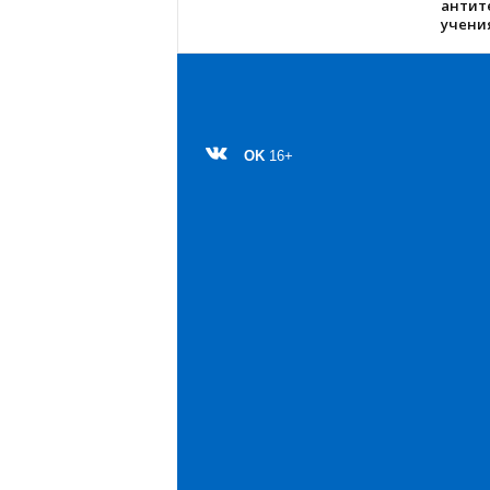
антит
учения
OK
16+