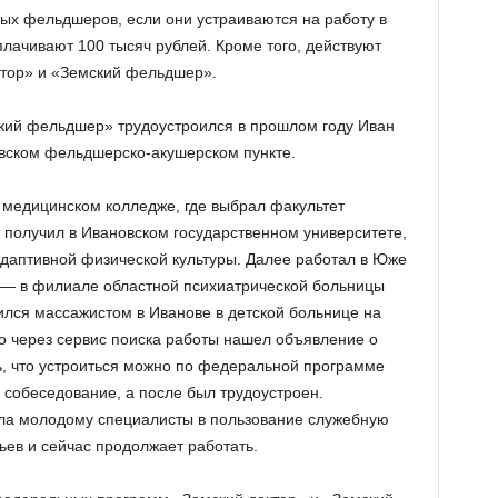
ых фельдшеров, если они устраиваются на работу в
ачивают 100 тысяч рублей. Кроме того, действуют
тор» и «Земский фельдшер».
кий фельдшер» трудоустроился в прошлом году Иван
евском фельдшерско-акушерском пункте.
медицинском колледже, где выбрал факультет
 получил в Ивановском государственном университете,
даптивной физической культуры. Далее работал в Юже
 — в филиале областной психиатрической больницы
ился массажистом в Иванове в детской больнице на
о через сервис поиска работы нашел объявление о
сь, что устроиться можно по федеральной программе
собеседование, а после был трудоустроен.
ла молодому специалисты в пользование служебную
ьев и сейчас продолжает работать.