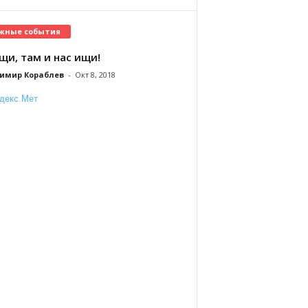
жные события
щи, там и нас ищи!
имир Кораблев
-
Окт 8, 2018