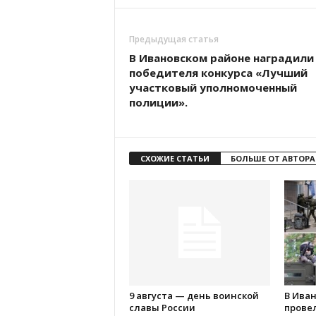
Предыдущая статья
В Ивановском районе наградили
победителя конкурса «Лучший
участковый уполномоченный
полиции».
СХОЖИЕ СТАТЬИ
БОЛЬШЕ ОТ АВТОРА
9 августа — день воинской
В Ива
славы России
прове