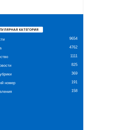
ПУЛЯРНАЯ КАТЕГОРИЯ
9654
сти
4762
а
1111
ство
825
овости
369
убрики
191
ий номер
158
вления