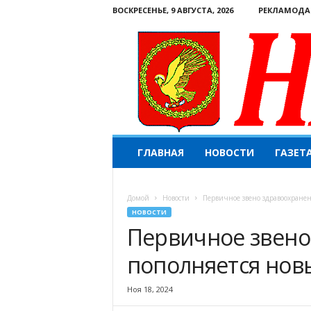
ВОСКРЕСЕНЬЕ, 9 АВГУСТА, 2026
РЕКЛАМОДА
Н
ГЛАВНАЯ
НОВОСТИ
ГАЗЕТ
а
ш
е
Домой
Новости
Первичное звено здравоохране
с
НОВОСТИ
л
Первичное звено
о
в
пополняется но
о
.
К
Ноя 18, 2024
о