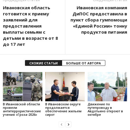
Ивановская область
Ивановская компания
готовится к приему
ДиПОС предоставила в
заявлений для
пункт сбора гумпомощи
предоставления
«Единой России» тонну
выплаты семьям с
продуктов питания
детьми в возрасте от 8
до 17 лет
СХОЖИЕ СТАТЬИ
БОЛЬШЕ ОТ АВТОРА
В Ивановской области
В Ивановском округе
Движение по
провели
продолжается
путепроводу в
антитеррористические
обеспечение жильем
Авдотьино откроют в
учения «Гроза-2026»
сирот
октябре