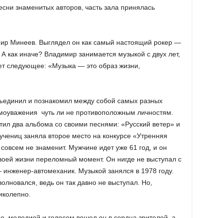
песни знаменитых авторов, часть зала принялась
р Минеев. Выглядел он как самый настоящий рокер —
 как иначе? Владимир занимается музыкой с двух лет,
ает следующее: «Музыка — это образ жизни,
бъединил и познакомил между собой самых разных
имоуважения чуть ли не противоположным личностям.
тил два альбома со своими песнями: «Русский ветер» и
 учениц заняла второе место на конкурсе «Утренняя
 совсем не знаменит. Мужчине идет уже 61 год, и он
 своей жизни переломный момент. Он нигде не выступал с
 инженер-автомеханик. Музыкой занялся в 1978 году.
лновался, ведь он так давно не выступал. Но,
иколепно.
, мелодией и голосом вошел он в сердца зрителей, а