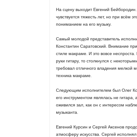
а
н
На сцену выходит Евгений Бейбородин.
о
чувствуется тяжесть лет, но при всём эт
в
пониманием на его музыку.
с
к
о
Самый молодой представитель исполнит
й
Константин Саратовский. Внимание при
о
стиле макраме. И это вовсе неспроста. 
б
руки гитару, то столкнулся с некоторы
л
требовал отличного владения мелкой мо
а
техника макраме.
с
т
и
Следующим исполнителем был Олег Кобе
его инструментом являлась не гитара, 
оживился зал, как он с интересом наб
музыканта.
Евгений Курсин и Сергей Аксенов прод
атмосферу искусства. Сергей исполнял