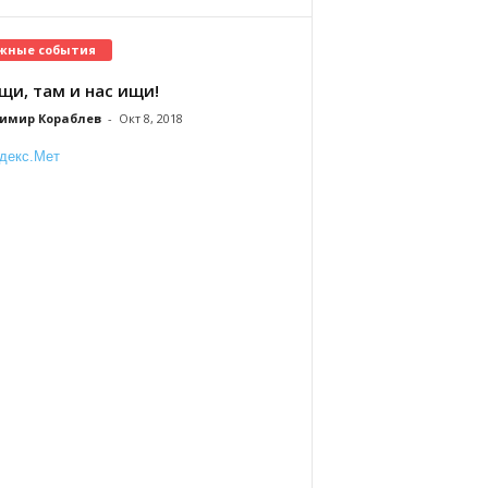
жные события
щи, там и нас ищи!
имир Кораблев
-
Окт 8, 2018