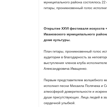
х
муниципального района состоялось 22 
м
гитары, проникновенный голос исполн
а
,
И
в
Открытие
XXVI
фестиваля искусств 
а
Ивановского муниципального района
н
доме культуры.
о
в
Плач гитары, проникновенный голос ис
с
к
аудитории в благодарность за неповто
и
выступления членов клуба исполнителе
й
Александровича Иващенко.
о
к
Первым представителем волшебного ми
р
исполнил песни Михаила Полячека и С
у
атмосферой доверительности и искренн
г
И
души присутствующих. Лица людей в за
в
сердечной улыбкой.