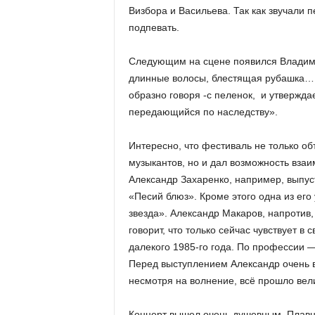
Визбора и Васильева. Так как звучали 
подпевать.
Следующим на сцене появился Владими
длинные волосы, блестящая рубашка… А
образно говоря -с пеленок, и утвержд
передающийся по наследству».
Интересно, что фестиваль не только о
музыкантов, но и дал возможность вза
Александр Захаренко, например, выпус
«Песий блюз». Кроме этого одна из его
звезда». Александр Макаров, напротив,
говорит, что только сейчас чувствует в
далекого 1985-го года. По профессии —
Перед выступлением Александр очень во
несмотря на волнение, всё прошло вел
Концерт вышел очень душевным. Плавно