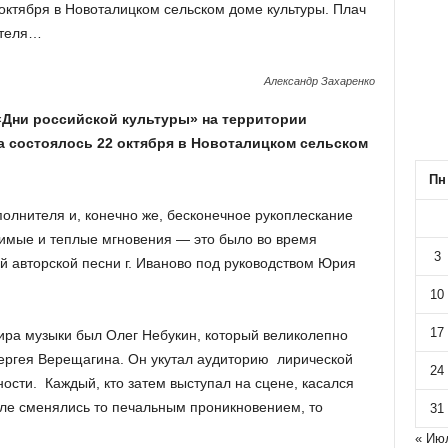
октября в Новоталицком сельском доме культуры. Плач
ителя…
Александр Захаренко
«Дни российской культуры» на территории
 состоялось 22 октября в Новоталицком сельском
Пн
полнителя и, конечно же, бесконечное рукоплескание
римые и теплые мгновения — это было во время
3
й авторской песни г. Иваново под руководством Юрия
10
17
ра музыки был Олег Небукин, который великолепно
ергея Верещагина. Он укутал аудиторию лирической
24
ости. Каждый, кто затем выступал на сцене, касался
ле сменялись то печальным проникновением, то
31
« Ию