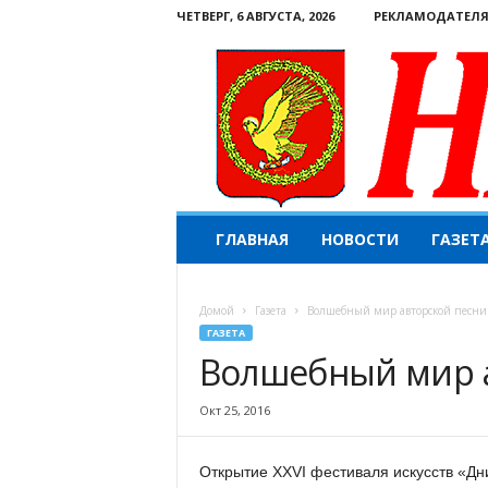
ЧЕТВЕРГ, 6 АВГУСТА, 2026
РЕКЛАМОДАТЕЛ
Н
ГЛАВНАЯ
НОВОСТИ
ГАЗЕТ
а
ш
е
Домой
Газета
Волшебный мир авторской песни
с
ГАЗЕТА
л
Волшебный мир 
о
в
о
Окт 25, 2016
.
К
Открытие XXVI фестиваля искусств «Дн
о