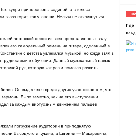
 Его кудри припорошены сединой, а в голосе
Ва
ом глаза горят, как у юноши. Нельзя не откликнуться
Где 
Влад
елей авторской песни из всех представленных залу —
влек его самодельный ремень на гитаре, сделанный в
Константин с детства увлекался музыкой, но когда взял в
ми трудностями в обучении. Данный музыкальный навык
торикой рук, которую как раз и помогла развить
лев. Он выделялся среди других участников тем, что
а гармонь. Было заметно, как на его выступлении
людал за каждым виртуозным движением пальцев
олжили погружение аудитории в приподнятую
 песни Высоцкого и Кукина, а Евгений — Макаревича,