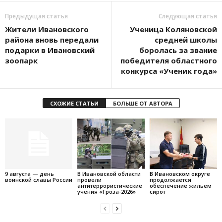
Предыдущая статья
Следующая статья
Жители Ивановского
Ученица Коляновской
района вновь передали
средней школы
подарки в Ивановский
боролась за звание
зоопарк
победителя областного
конкурса «Ученик года»
СХОЖИЕ СТАТЬИ
БОЛЬШЕ ОТ АВТОРА
9 августа — день
В Ивановской области
В Ивановском округе
воинской славы России
провели
продолжается
антитеррористические
обеспечение жильем
учения «Гроза-2026»
сирот