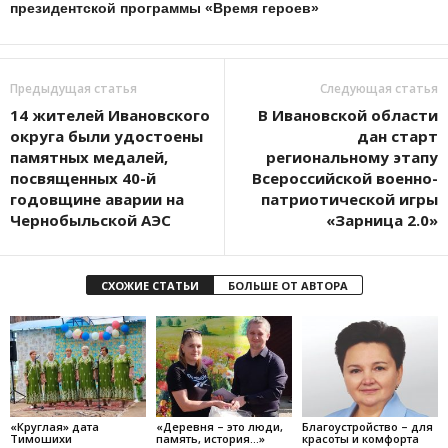
президентской программы «Время героев»
Предыдущая статья
Следующая статья
14 жителей Ивановского
В Ивановской области
округа были удостоены
дан старт
памятных медалей,
региональному этапу
посвященных 40-й
Всероссийской военно-
годовщине аварии на
патриотической игры
Чернобыльской АЭС
«Зарница 2.0»
СХОЖИЕ СТАТЬИ
БОЛЬШЕ ОТ АВТОРА
«Круглая» дата
«Деревня – это люди,
Благоустройство – для
Тимошихи
память, история…»
красоты и комфорта