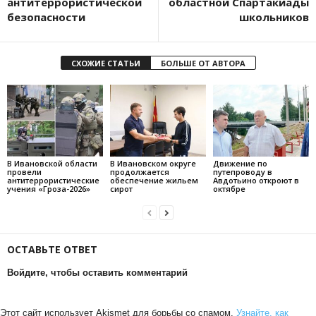
антитеррористической
областной Спартакиады
безопасности
школьников
СХОЖИЕ СТАТЬИ
БОЛЬШЕ ОТ АВТОРА
В Ивановской области
В Ивановском округе
Движение по
провели
продолжается
путепроводу в
антитеррористические
обеспечение жильем
Авдотьино откроют в
учения «Гроза-2026»
сирот
октябре
ОСТАВЬТЕ ОТВЕТ
Войдите, чтобы оставить комментарий
Этот сайт использует Akismet для борьбы со спамом.
Узнайте, как