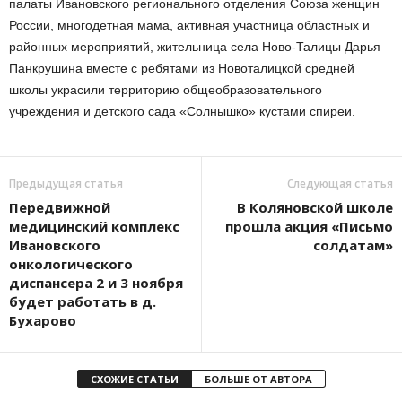
палаты Ивановского регионального отделения Союза женщин
России, многодетная мама, активная участница областных и
районных мероприятий, жительница села Ново-Талицы Дарья
Панкрушина вместе с ребятами из Новоталицкой средней
школы украсили территорию общеобразовательного
учреждения и детского сада «Солнышко» кустами спиреи.
Предыдущая статья
Следующая статья
Передвижной
В Коляновской школе
медицинский комплекс
прошла акция «Письмо
Ивановского
солдатам»
онкологического
диспансера 2 и 3 ноября
будет работать в д.
Бухарово
СХОЖИЕ СТАТЬИ
БОЛЬШЕ ОТ АВТОРА