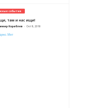
жные события
щи, там и нас ищи!
имир Кораблев
-
Окт 8, 2018