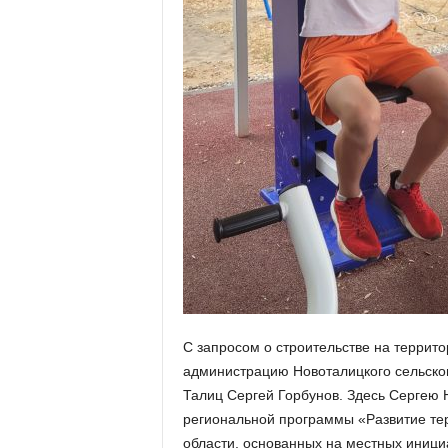
а
н
о
в
с
к
о
й
о
б
л
а
с
т
и
С запросом о строительстве на террито
администрацию Новоталицкого сельско
Талиц Сергей Горбунов. Здесь Сергею 
региональной программы «Развитие те
области, основанных на местных иниц