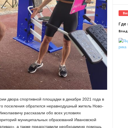
Ва
Где 
Влад
рии двора спортивной площадки в декабре 2021 года в
го поселения обратился неравнодушный житель Ново-
Николаевичу рассказали обо всех условиях
рриторий муниципальных образований Ивановской
иативах», а также предоставили необходимую помощь