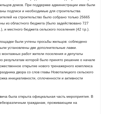
жильцов домов. При поддержке администрации ими были
аны подписи и необходимые для строительства
жителей на строительство было собрано только 25665
ны из областного бюджета (было задействовано 727
.), и местного бюджета сельского поселения (42 т.р.).
площадки были учтены просьбы жильцов: соблюдено
ыли установлены две дополнительные лавки.
х монтажных работ жители поселения и депутаты
по результатам которой было принято решение о начале
ржественное открытие нового тренажерного комплекса
раздника двора со слов главы Новоталицкого сельского
ржка инициативности, сплоченности и активности
ича была открыта официальная часть мероприятия. В
 небезразличным гражданам, проживающим на