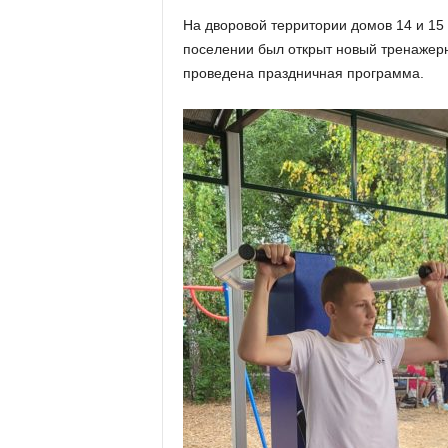
х
На дворовой территории домов 14 и 15
м
поселении был открыт новый тренажерн
а
,
проведена праздничная программа.
И
в
а
н
о
в
с
к
и
й
о
к
р
у
г
И
в