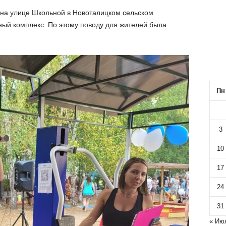
 на улице Школьной в Новоталицком сельском
ый комплекс. По этому поводу для жителей была
Пн
3
10
17
24
31
« Ию