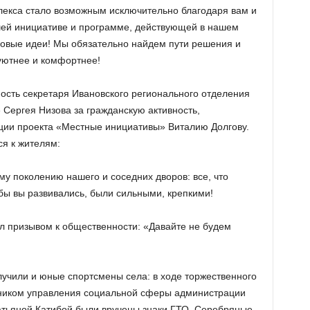
лекса стало возможным исключительно благодаря вам и
шей инициативе и программе, действующей в нашем
новые идеи! Мы обязательно найдем пути решения и
уютнее и комфортнее!
ость секретаря Ивановского регионального отделения
 Сергея Низова за гражданскую активность,
ции проекта «Местные инициативы» Виталию Долгову.
ся к жителям:
у поколению нашего и соседних дворов: все, что
обы вы развивались, были сильными, крепкими!
л призывом к общественности: «Давайте не будем
учили и юные спортсмены села: в ходе торжественного
ником управления социальной сферы администрации
атьяной Катибой были вручены знаки ГТО. Серебряные