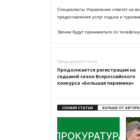
а
н
Специалисты Управления ответят на во
о
предоставления услуг отдыха и туризма
в
с
Звонки будут приниматься по телефону:
к
о
й
о
б
Предыдущая статья
л
Продолжается регистрация на
а
седьмой сезон Всероссийского
с
конкурса «Большая перемена»
т
и
СХОЖИЕ СТАТЬИ
БОЛЬШЕ ОТ АВТОРА