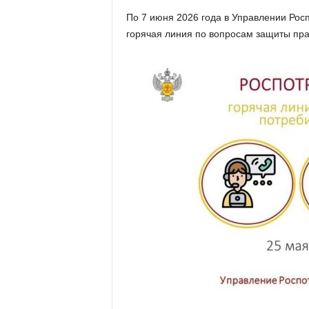
х
По 7 июня 2026 года в Управлении Рос
м
горячая линия по вопросам защиты прав
а
,
И
в
а
н
о
в
с
к
и
й
о
к
р
у
г
И
в