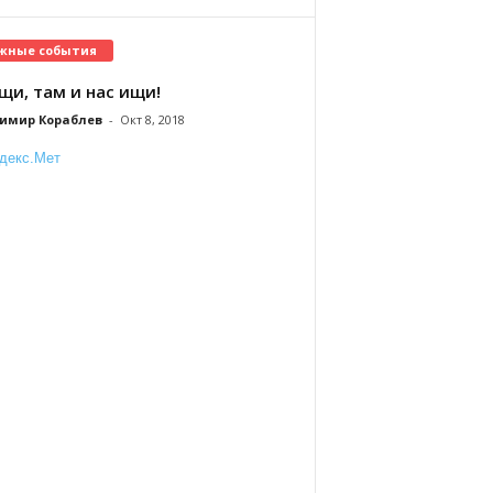
жные события
щи, там и нас ищи!
имир Кораблев
-
Окт 8, 2018