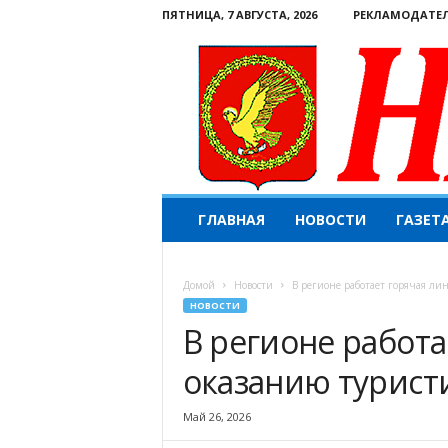
ПЯТНИЦА, 7 АВГУСТА, 2026
РЕКЛАМОДАТЕ
Н
ГЛАВНАЯ
НОВОСТИ
ГАЗЕТ
а
ш
е
Домой
Новости
В регионе работает горячая ли
с
НОВОСТИ
л
В регионе работа
о
в
оказанию туристи
о
.
К
Май 26, 2026
о