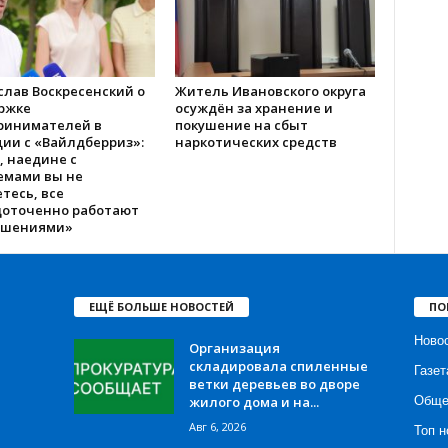
слав Воскресенский о
Житель Ивановского округа
ржке
осуждён за хранение и
ринимателей в
покушение на сбыт
ии с «Вайлдберриз»:
наркотических средств
, наедине с
емами вы не
тесь, все
доточенно работают
ешениями»
ЕЩЁ БОЛЬШЕ НОВОСТЕЙ
ПО
Ново
Организация
складировала спиленные
Газет
ветки деревьев во дворе
жилого дома и на...
Обще
Авг 6, 2026
Топ н