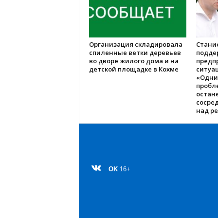
Организация складировала
Стани
спиленные ветки деревьев
подде
во дворе жилого дома и на
предп
детской площадке в Кохме
ситуац
«Одни
пробл
остане
сосре
над р
OK
16+