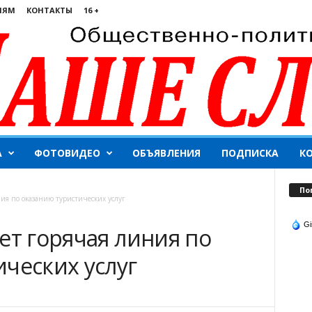
ЛЯМ
КОНТАКТЫ
16 +
А
ФОТОВИДЕО
ОБЪЯВЛЕНИЯ
ПОДПИСКА
К
По
ния по оказанию туристических услуг
Gi
ет горячая линия по
ческих услуг