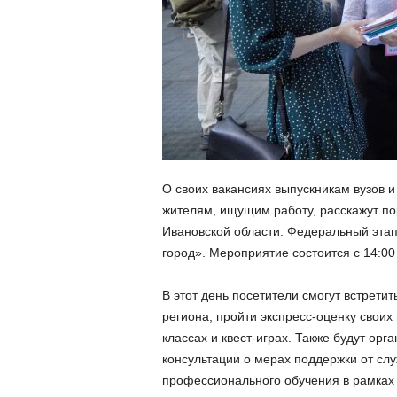
а
н
о
в
с
к
о
й
о
б
л
О своих вакансиях выпускникам вузов 
а
жителям, ищущим работу, расскажут по
с
Ивановской области. Федеральный эта
т
город». Мероприятие состоится с 14:00 д
и
В этот день посетители смогут встрет
региона, пройти экспресс-оценку своих
классах и квест-играх. Также будут ор
консультации о мерах поддержки от сл
профессионального обучения в рамках