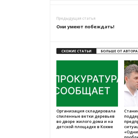
Предыдущая статья
Они умеют побеждать!
СХОЖИЕ СТАТЬИ
БОЛЬШЕ ОТ АВТОРА
Организация складировала
Стани
спиленные ветки деревьев
подде
во дворе жилого дома и на
предп
детской площадке в Кохме
ситуац
«Одни
пробл