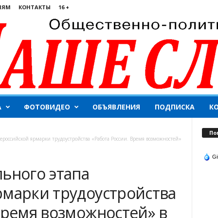
ЛЯМ
КОНТАКТЫ
16 +
А
ФОТОВИДЕО
ОБЪЯВЛЕНИЯ
ПОДПИСКА
К
По
сероссийской ярмарки трудоустройства «Работа России. Время возможностей»
Gi
льного этапа
рмарки трудоустройства
Время возможностей» в