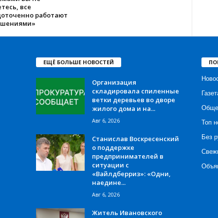
тесь, все
доточенно работают
ешениями»
ЕЩЁ БОЛЬШЕ НОВОСТЕЙ
ПО
Ново
Организация
складировала спиленные
Газет
ветки деревьев во дворе
жилого дома и на...
Обще
Авг 6, 2026
Топ н
Без р
Станислав Воскресенский
о поддержке
Свеж
предпринимателей в
ситуации с
Объя
«Вайлдберриз»: «Одни,
наедине...
Авг 6, 2026
Житель Ивановского