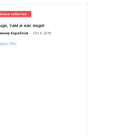
жные события
щи, там и нас ищи!
имир Кораблев
-
Окт 8, 2018