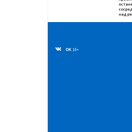
остане
сосре
над р
OK
16+