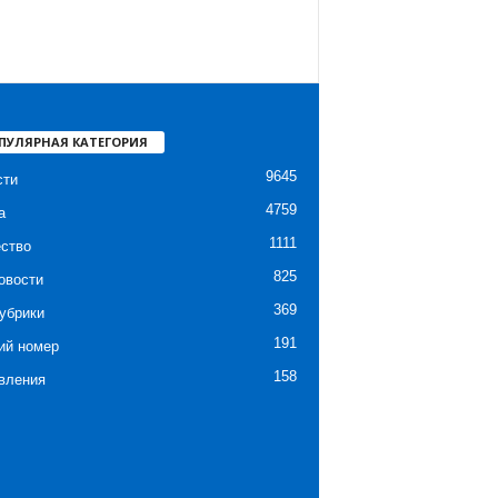
ПУЛЯРНАЯ КАТЕГОРИЯ
9645
сти
4759
а
1111
ство
825
овости
369
убрики
191
ий номер
158
вления