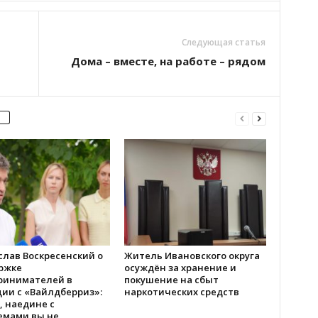
Следующая статья
Дома – вместе, на работе – рядом
слав Воскресенский о
Житель Ивановского округа
ржке
осуждён за хранение и
ринимателей в
покушение на сбыт
ии с «Вайлдберриз»:
наркотических средств
, наедине с
емами вы не