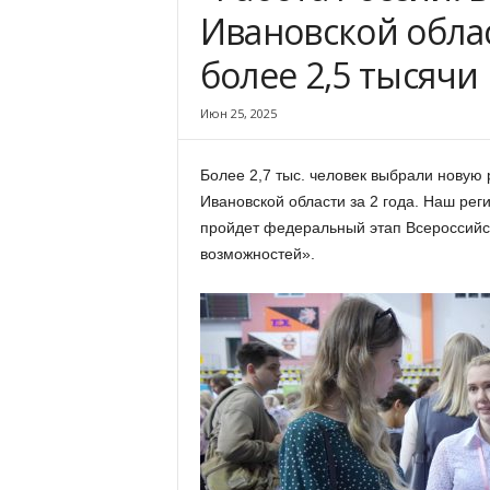
х
Ивановской обла
м
а
более 2,5 тысячи
,
И
Июн 25, 2025
в
а
н
Более 2,7 тыс. человек выбрали новую 
о
Ивановской области за 2 года. Наш рег
в
пройдет федеральный этап Всероссийс
с
возможностей».
к
и
й
о
к
р
у
г
И
в