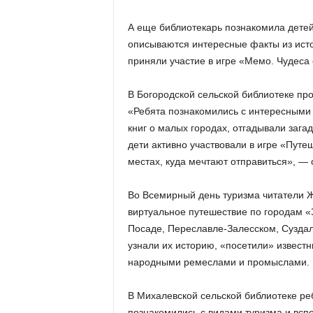
А еще библиотекарь познакомила детей 
описываются интересные факты из истор
приняли участие в игре «Мемо. Чудеса 
В Богородской сельской библиотеке пр
«Ребята познакомились с интересными
книг о малых городах, отгадывали загад
дети активно участвовали в игре «Путе
местах, куда мечтают отправиться», — 
Во Всемирный день туризма читатели 
виртуальное путешествие по городам «
Посаде, Переславле-Залесском, Суздал
узнали их историю, «посетили» извест
народными ремеслами и промыслами.
В Михалевской сельской библиотеке ре
познакомились с видами туризма и всп