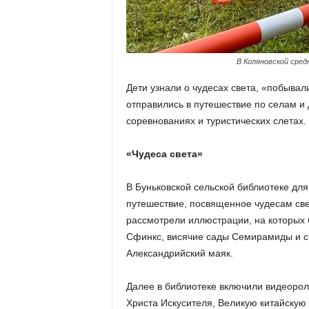
а
н
о
в
с
В Коляновской сред
к
о
Дети узнали о чудесах света, «побывали
й
отправились в путешествие по селам и 
о
соревнованиях и туристических слетах.
б
л
«Чудеса света»
а
с
В Буньковской сельской библиотеке дл
т
и
путешествие, посвященное чудесам све
рассмотрели иллюстрации, на которых
Сфинкс, висячие сады Семирамиды и ст
Александрийский маяк.
Далее в библиотеке включили видеорол
Христа Искусителя, Великую китайскую 