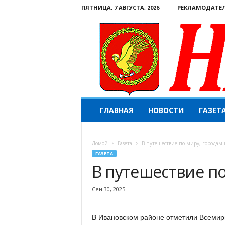
ПЯТНИЦА, 7 АВГУСТА, 2026
РЕКЛАМОДАТЕ
Н
ГЛАВНАЯ
НОВОСТИ
ГАЗЕТ
а
ш
е
Домой
Газета
В путешествие по миру, городам 
с
ГАЗЕТА
л
В путешествие по
о
в
о
Сен 30, 2025
.
К
В Ивановском районе отметили Всемирн
о