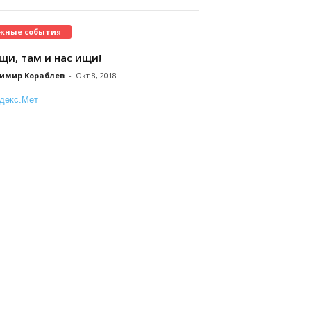
жные события
щи, там и нас ищи!
имир Кораблев
-
Окт 8, 2018