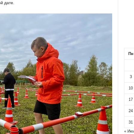
й дате.
Пн
3
10
17
24
31
« Ию