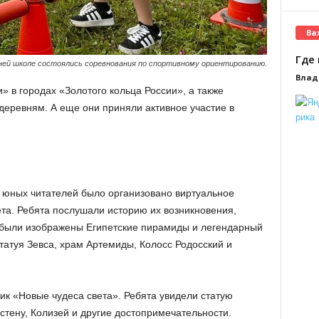
Ва
Где 
ней школе состоялись соревнования по спортивному ориентированию.
Влад
» в городах «Золотого кольца России», а также
деревням. А еще они приняли активное участие в
я юных читателей было организовано виртуальное
та. Ребята послушали историю их возникновения,
 были изображены Египетские пирамиды и легендарный
атуя Зевса, храм Артемиды, Колосс Родосский и
ик «Новые чудеса света». Ребята увидели статую
стену, Колизей и другие достопримечательности.