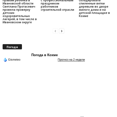
правам ребенка в
с профессиональным
складировала
Ивановской области
праздником
спиленные ветки
Светлана Протасевич
работников
деревьев во дворе
провела проверку
строительной отрасли
жилого дома и на
детских
детской площадке в
оздоровительных
Кохме
лагерей, в том числе в
Ивановском округе
Погода
Погода в Кохме
Gismeteo
Прогноз на 2 недели