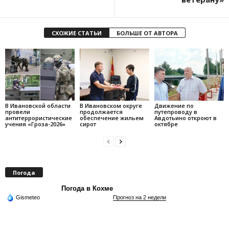
СХОЖИЕ СТАТЬИ
БОЛЬШЕ ОТ АВТОРА
В Ивановской области
В Ивановском округе
Движение по
провели
продолжается
путепроводу в
антитеррористические
обеспечение жильем
Авдотьино откроют в
учения «Гроза-2026»
сирот
октябре
Погода
Погода в Кохме
Gismeteo
Прогноз на 2 недели