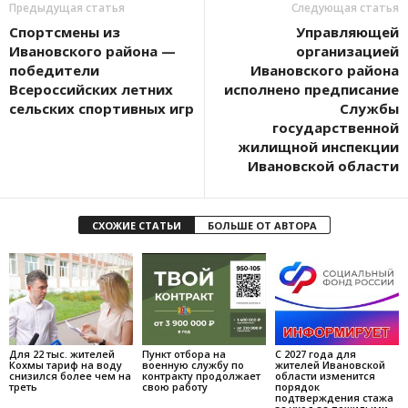
Предыдущая статья
Следующая статья
Спортсмены из
Управляющей
Ивановского района —
организацией
победители
Ивановского района
Всероссийских летних
исполнено предписание
сельских спортивных игр
Службы
государственной
жилищной инспекции
Ивановской области
СХОЖИЕ СТАТЬИ
БОЛЬШЕ ОТ АВТОРА
Для 22 тыс. жителей
Пункт отбора на
С 2027 года для
Кохмы тариф на воду
военную службу по
жителей Ивановской
снизился более чем на
контракту продолжает
области изменится
треть
свою работу
порядок
подтверждения стажа