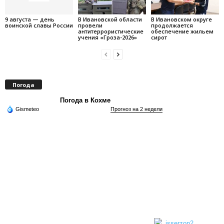
9 августа — день
В Ивановской области
В Ивановском округе
воинской славы России
провели
продолжается
антитеррористические
обеспечение жильем
учения «Гроза-2026»
сирот
Погода
Погода в Кохме
Gismeteo
Прогноз на 2 недели