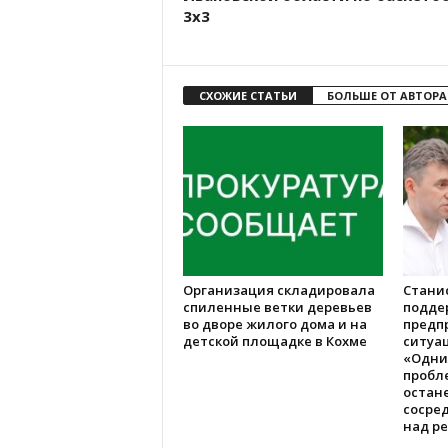
3х3
СХОЖИЕ СТАТЬИ
БОЛЬШЕ ОТ АВТОРА
Организация складировала
Стани
спиленные ветки деревьев
подде
во дворе жилого дома и на
предп
детской площадке в Кохме
ситуац
«Одни
пробл
остане
сосре
над р