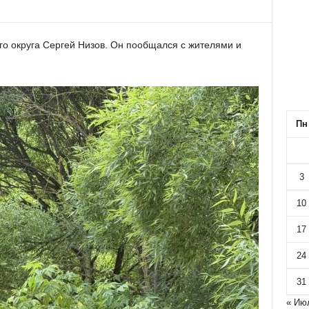
го округа Сергей Низов. Он пообщался с жителями и
Пн
3
10
17
24
31
« Ию