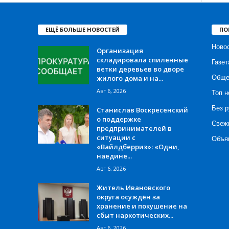
ЕЩЁ БОЛЬШЕ НОВОСТЕЙ
ПО
Ново
Организация
складировала спиленные
Газет
ветки деревьев во дворе
жилого дома и на...
Обще
Авг 6, 2026
Топ н
Без р
Станислав Воскресенский
о поддержке
Свеж
предпринимателей в
ситуации с
Объя
«Вайлдберриз»: «Одни,
наедине...
Авг 6, 2026
Житель Ивановского
округа осуждён за
хранение и покушение на
сбыт наркотических...
Авг 6, 2026