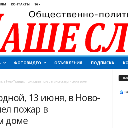
ЛЯМ
КОНТАКТЫ
16 +
А
ФОТОВИДЕО
ОБЪЯВЛЕНИЯ
ПОДПИСКА
К
По
, в Ново-Талицах произошел пожар в многоквартирном доме
Gi
дной, 13 июня, в Ново-
ел пожар в
м доме