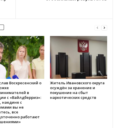
слав Воскресенский о
Житель Ивановского округа
ржке
осуждён за хранение и
ринимателей в
покушение на сбыт
ии с «Вайлдберриз»:
наркотических средств
, наедине с
емами вы не
тесь, все
доточенно работают
ешениями»