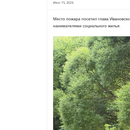
х
Июн 15, 2026
м
а
Место пожара посетил глава Ивановско
,
нанимателями социального жилья.
И
в
а
н
о
в
с
к
и
й
о
к
р
у
г
И
в