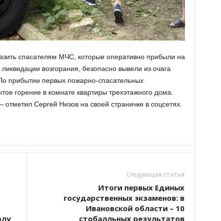
азить спасателям МЧС, которые оперативно прибыли на
 ликвидации возгорания, безопасно вывели из очага
 По прибытии первых пожарно-спасательных
тое горение в комнате квартиры трехэтажного дома.
 отметил Сергей Низов на своей страничке в соцсетях.
Следующая статья
Итоги первых Единых
государственных экзаменов: в
Ивановской области – 10
олу
стобалльных результатов