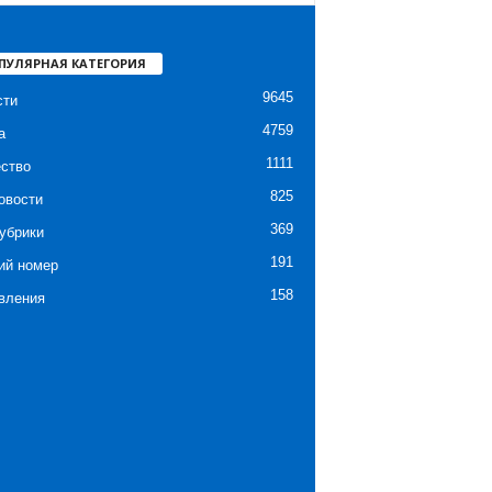
ПУЛЯРНАЯ КАТЕГОРИЯ
9645
сти
4759
а
1111
ство
825
овости
369
убрики
191
ий номер
158
вления