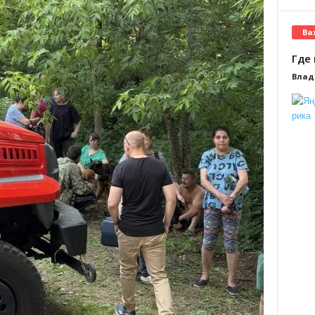
Ва
Где 
Влад