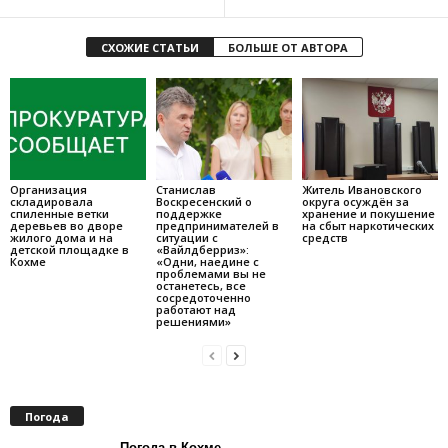
СХОЖИЕ СТАТЬИ
БОЛЬШЕ ОТ АВТОРА
Организация
Станислав
Житель Ивановского
складировала
Воскресенский о
округа осуждён за
спиленные ветки
поддержке
хранение и покушение
деревьев во дворе
предпринимателей в
на сбыт наркотических
жилого дома и на
ситуации с
средств
детской площадке в
«Вайлдберриз»:
Кохме
«Одни, наедине с
проблемами вы не
останетесь, все
сосредоточенно
работают над
решениями»
Погода
Погода в Кохме