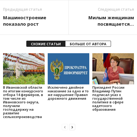
Предыдущая статья
Следующая статья
Машиностроение
Милым женщинам
показало рост
посвящается…
СХОЖИЕ СТАТЬИ
БОЛЬШЕ ОТ АВТОРА
В Ивановской области
Исключено двойное
Президент России
по итогам конкурсного
наказание за одно и то
Владимир Путин
отбора 14 фермеров, в
же нарушение Правил
подписал указ о
том числе из
дорожного движения
государственной
Ивановского округа,
политике в сфере
получили
кадетского
господдержку на
образования
развитие
сельхозпроизводства