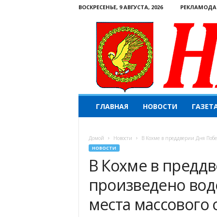
ВОСКРЕСЕНЬЕ, 9 АВГУСТА, 2026
РЕКЛАМОДА
Н
ГЛАВНАЯ
НОВОСТИ
ГАЗЕТ
а
ш
е
Домой
Новости
В Кохме в преддверии Дня Побед
с
НОВОСТИ
л
В Кохме в предд
о
в
произведено вод
о
.
места массового 
К
о