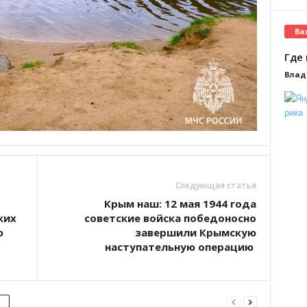
Ва
Где 
Влад
Следующая статья
Крым наш: 12 мая 1944 года
ких
советские войска победоносно
ю
завершили Крымскую
наступательную операцию