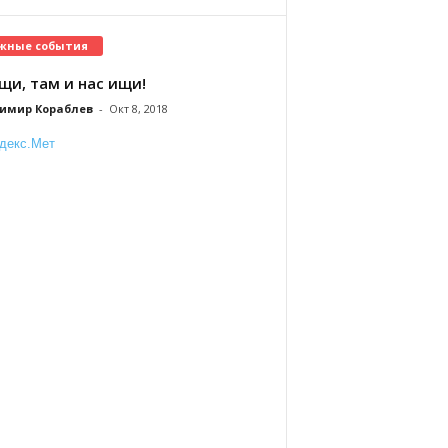
жные события
щи, там и нас ищи!
имир Кораблев
-
Окт 8, 2018