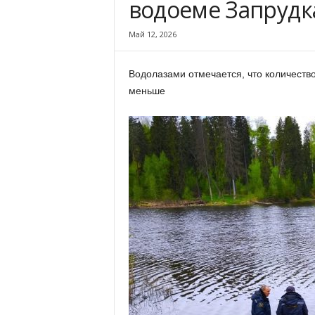
водоеме Запрудк
х
м
Май 12, 2026
а
,
И
Водолазами отмечается, что количеств
в
меньше
а
н
о
в
с
к
и
й
о
к
р
у
г
И
в