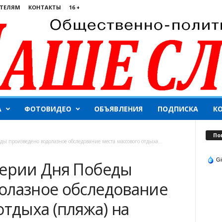
ТЕЛЯМ
КОНТАКТЫ
16 +
А
ФОТОВИДЕО
ОБЪЯВЛЕНИЯ
ПОДПИСКА
К
По
ы произведено водолазное обследование места массового отдыха...
Gi
верии Дня Победы
олазное обследование
отдыха (пляжа) на