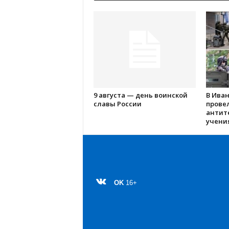
9 августа — день воинской
В Ива
славы России
прове
антит
учения
OK
16+