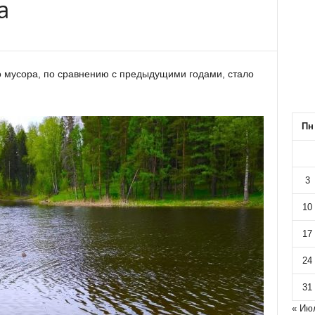
а
о мусора, по сравнению с предыдущими годами, стало
Пн
3
10
17
24
31
« Ию