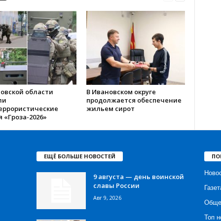
новской области
В Ивановском округе
ли
продолжается обеспечение
еррористические
жильем сирот
 «Гроза-2026»
ЕЩЁ БОЛЬШЕ НОВОСТЕЙ
ПО
Ново
9 августа — день воинской
славы России
Газет
Авг 9, 2026
Обще
Топ н