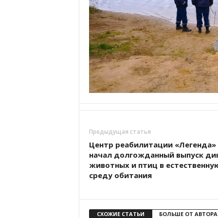
а
н
о
в
с
к
о
й
о
б
л
а
с
Предыдущая статья
т
и
Центр реабилитации «Легенда»
начал долгожданный выпуск ди
животных и птиц в естественну
среду обитания
СХОЖИЕ СТАТЬИ
БОЛЬШЕ ОТ АВТОРА