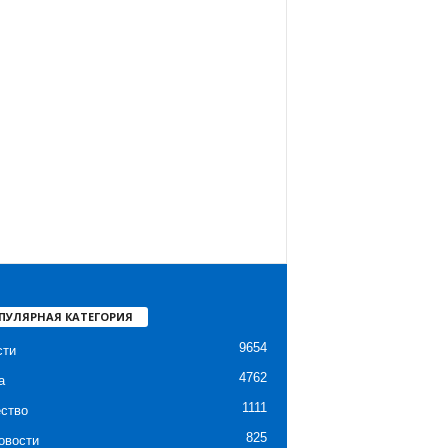
ПУЛЯРНАЯ КАТЕГОРИЯ
9654
сти
4762
а
1111
ство
825
овости