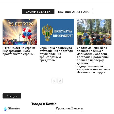
СХОЖИЕ СТАТЬИ
БОЛЬШЕ ОТ АВТОРА
РТРС: 25 лет на страже
Упрощена процедура
Уполномоченный по
информационного
отстранения водителя
правам ребенка в
пространства страны
от управления
Ивановской области
транспортным
Светлана Протасевич
средством
провела проверку
детских
оздоровительных
лагерей, в том числе в
Ивановском округе
Погода
Погода в Кохме
Gismeteo
Прогноз на 2 недели