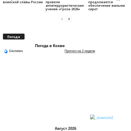
воинской славы России
провели
продолжается
антитеррористические
обеспечение жильем
учения «Гроза-2026»
сирот
Погода
Погода в Кохме
Gismeteo
Прогноз на 2 недели
Август 2026