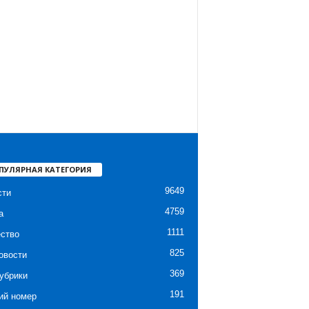
ПУЛЯРНАЯ КАТЕГОРИЯ
9649
сти
4759
а
1111
ство
825
овости
369
убрики
191
ий номер