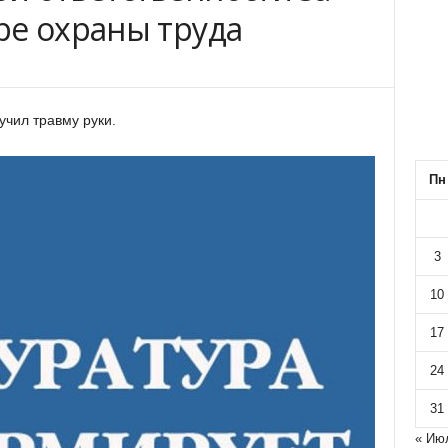
ре охраны труда
учил травму руки.
Пн
3
10
17
24
31
« Ию