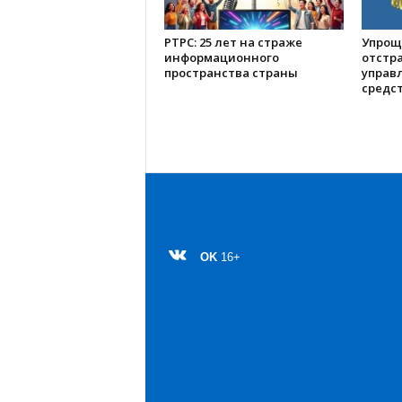
РТРС: 25 лет на страже
Упрощ
информационного
отстр
пространства страны
управ
средс
OK
16+