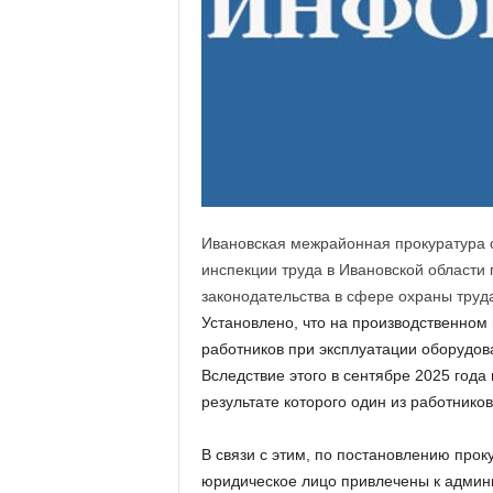
а
н
о
в
с
к
о
й
о
б
л
Ивановская межрайонная прокуратура 
а
инспекции труда в Ивановской области
с
законодательства в сфере охраны труд
т
Установлено, что на производственном
и
работников при эксплуатации оборудов
Вследствие этого в сентябре 2025 года
результате которого один из работников
В связи с этим, по постановлению прок
юридическое лицо привлечены к админис