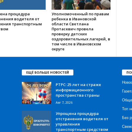
ена процедура
Уполномоченный по правам
анения водителя от
ребенка в Ивановской
ления транспортным
области Светлана
твом
Протасевич провела
проверку детских
оздоровительных лагерей, в
том числе в Ивановском
округе
ЕЩЁ БОЛЬШЕ НОВОСТЕЙ
ПО
Ново
РТРС: 25 лет на страже
информационного
Газет
пространства страны
Обще
Авг 7, 2026
Топ н
Упрощена процедура
Без р
отстранения водителя от
управления
Свеж
транспортным средством