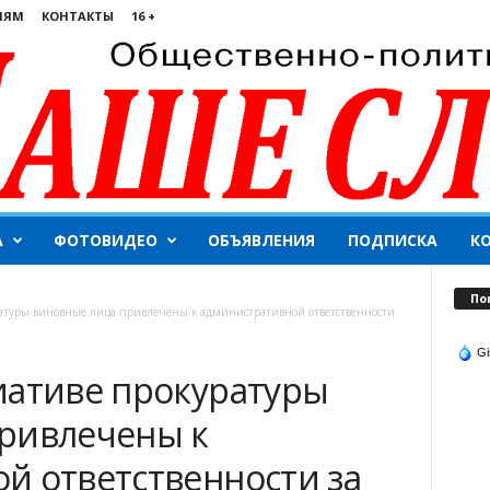
ЛЯМ
КОНТАКТЫ
16 +
А
ФОТОВИДЕО
ОБЪЯВЛЕНИЯ
ПОДПИСКА
К
По
атуры виновные лица привлечены к административной ответственности
Gi
иативе прокуратуры
ривлечены к
й ответственности за