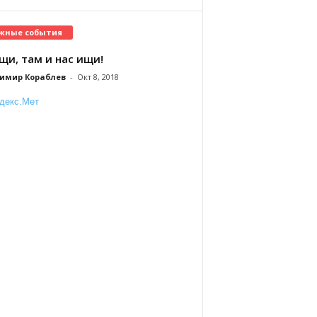
жные события
щи, там и нас ищи!
имир Кораблев
-
Окт 8, 2018