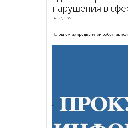
х
нарушения в сфе
м
а
Окт 20, 2025
,
И
в
На одном из предприятий работник пол
а
н
о
в
с
к
и
й
о
к
р
у
г
И
в