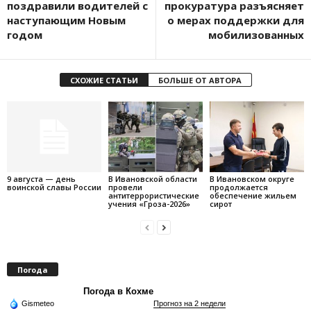
поздравили водителей с
прокуратура разъясняет
наступающим Новым
о мерах поддержки для
годом
мобилизованных
СХОЖИЕ СТАТЬИ
БОЛЬШЕ ОТ АВТОРА
9 августа — день
В Ивановской области
В Ивановском округе
воинской славы России
провели
продолжается
антитеррористические
обеспечение жильем
учения «Гроза-2026»
сирот
Погода
Погода в Кохме
Gismeteo
Прогноз на 2 недели