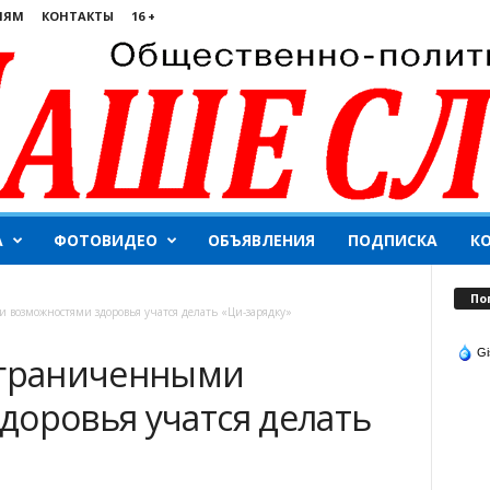
ЛЯМ
КОНТАКТЫ
16 +
А
ФОТОВИДЕО
ОБЪЯВЛЕНИЯ
ПОДПИСКА
К
По
 возможностями здоровья учатся делать «Ци-зарядку»
Gi
ограниченными
доровья учатся делать