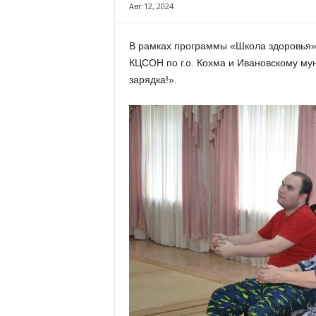
х
Авг 12, 2024
м
а
В рамках программы «Школа здоровья»
,
КЦСОН по г.о. Кохма и Ивановскому му
И
в
зарядка!».
а
н
о
в
с
к
и
й
о
к
р
у
г
И
в