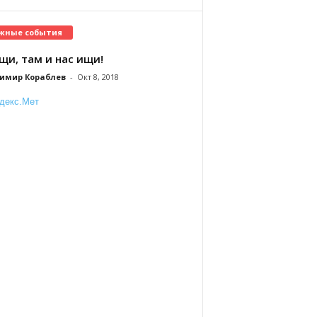
жные события
щи, там и нас ищи!
имир Кораблев
-
Окт 8, 2018