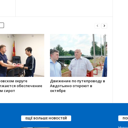
овском округе
Движение по путепроводу в
лжается обеспечение
Авдотьино откроют в
м сирот
октябре
ЕЩЁ БОЛЬШЕ НОВОСТЕЙ
ПО
Ново