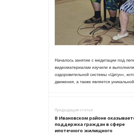
а
н
о
в
с
к
о
й
о
б
Началось занятие с медитации под легк
л
видеоматериалам изучили и выполнили
а
оздоровительной системы «Цигун», кот
с
движения, а также является уникальной
т
и
Предыдущая статья
В Ивановском районе оказывает
поддержка граждан в сфере
ипотечного жилищного