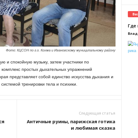
Ва
Где 
Влад
Фото: КЦСОН по г.о. Кохма и Ивановскому муниципальному району
ую и спокойную музыку, затем участники по
 комплекс простых дыхательных упражнений
орая представляет собой единство искусства дыхания и
 системой тренировки тела и психики.
Следующая статья
ся
Античные руины, парижская готика
и любимая сказка