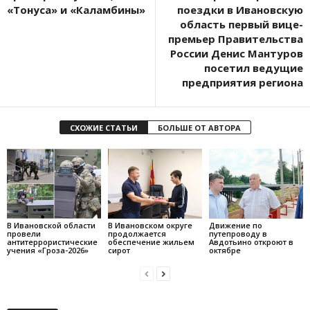
«Тонуса» и «Каламбины»
поездки в Ивановскую
область первый вице-
премьер Правительства
России Денис Мантуров
посетил ведущие
предприятия региона
СХОЖИЕ СТАТЬИ
БОЛЬШЕ ОТ АВТОРА
В Ивановской области
В Ивановском округе
Движение по
провели
продолжается
путепроводу в
антитеррористические
обеспечение жильем
Авдотьино откроют в
учения «Гроза-2026»
сирот
октябре