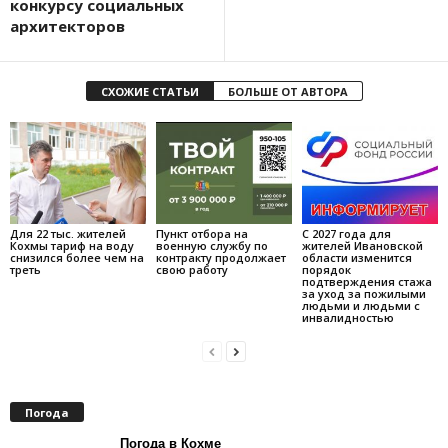
конкурсу социальных
архитекторов
СХОЖИЕ СТАТЬИ
БОЛЬШЕ ОТ АВТОРА
Для 22 тыс. жителей
Пункт отбора на
С 2027 года для
Кохмы тариф на воду
военную службу по
жителей Ивановской
снизился более чем на
контракту продолжает
области изменится
треть
свою работу
порядок
подтверждения стажа
за уход за пожилыми
людьми и людьми с
инвалидностью
Погода
Погода в Кохме