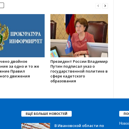
чено двойное
Президент России Владимир
ние за одно и то же
Путин подписал указ о
ение Правил
государственной политике в
ного движения
сфере кадетского
образования
ЕЩЁ БОЛЬШЕ НОВОСТЕЙ
ПО
Ново
В Ивановской области по