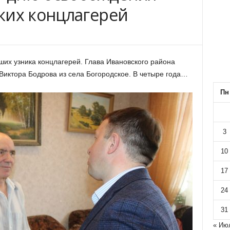
ких концлагерей
их узника концлагерей. Глава Ивановского района
Виктора Бодрова из села Богородское. В четыре года…
Пн
3
10
17
24
31
« Ию