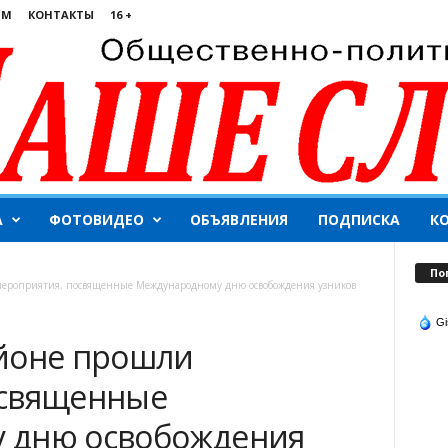
ЯМ
КОНТАКТЫ
16 +
А
ФОТОВИДЕО
ОБЪЯВЛЕНИЯ
ПОДПИСКА
К
По
мероприятия, посвященные Международному дню освобождения узников
Gi
йоне прошли
освященные
 дню освобождения