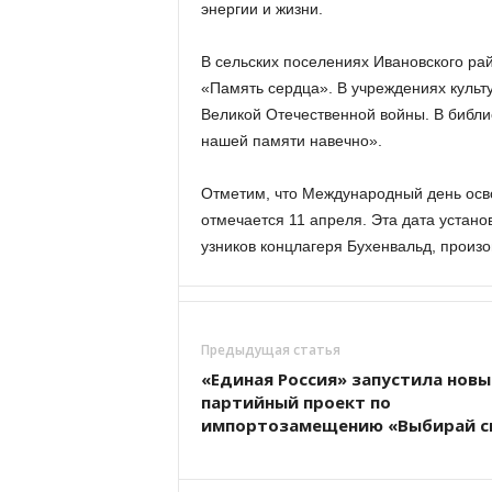
энергии и жизни.
В сельских поселениях Ивановского ра
«Память сердца». В учреждениях культ
Великой Отечественной войны. В библи
нашей памяти навечно».
Отметим, что Международный день осв
отмечается 11 апреля. Эта дата устан
узников концлагеря Бухенвальд, произ
Предыдущая статья
«Единая Россия» запустила новы
партийный проект по
импортозамещению «Выбирай с