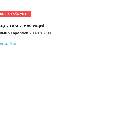
жные события
щи, там и нас ищи!
имир Кораблев
-
Окт 8, 2018