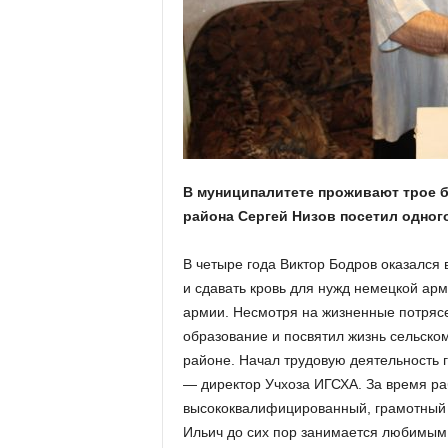
а
н
о
в
с
к
о
й
о
б
В муниципалитете проживают трое б
л
района Сергей Низов посетил одного
а
с
В четыре года Виктор Бодров оказался 
т
и сдавать кровь для нужд немецкой арм
и
армии. Несмотря на жизненные потрясе
образование и посвятил жизнь сельском
районе. Начал трудовую деятельность 
— директор Учхоза ИГСХА. За время ра
высококвалифицированный, грамотный 
Ильич до сих пор занимается любимым