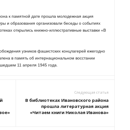
йона к памятной дате прошла молодежная акция
уры и образования организовали беседы о событиях
отеках открылись книжно-иллюстративные выставки «В
обождения узников фашистских концлагерей ежегодно
овлена в память об интернациональном восстании
ошедшем 11 апреля 1945 года.
Следующая статья
й
В библиотеках Ивановского района
прошла литературная акция
вое»
«Читаем книги Николая Иванова»