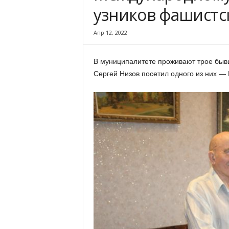
х
узников фашистс
м
а
Апр 12, 2022
,
И
в
В муниципалитете проживают трое бывш
а
Сергей Низов посетил одного из них — 
н
о
в
с
к
и
й
о
к
р
у
г
И
в