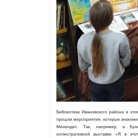
а
н
о
в
с
к
о
й
о
б
л
а
с
т
и
Библиотеки Ивановского района в это
прошли мероприятия, которые знакомил
Менендес. Так, например, в Бун
иллюстративной выставки «Я в это