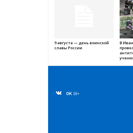
9 августа — день воинской
В Ива
славы России
прове
антит
учения
OK
16+