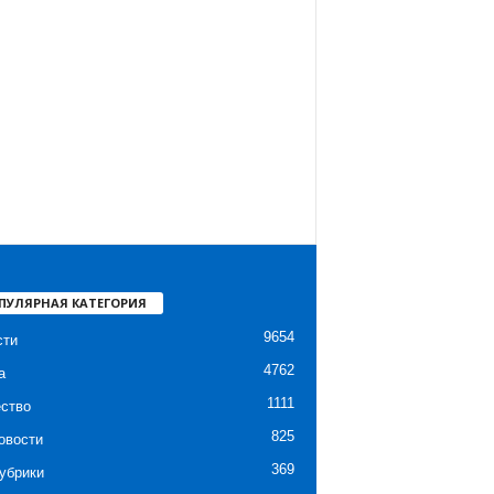
ПУЛЯРНАЯ КАТЕГОРИЯ
9654
сти
4762
а
1111
ство
825
овости
369
убрики