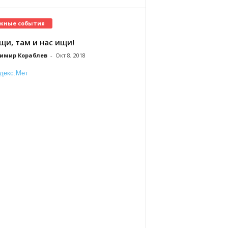
жные события
щи, там и нас ищи!
имир Кораблев
-
Окт 8, 2018