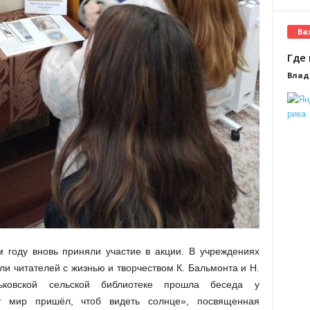
Ва
Где 
Влад
м году вновь приняли участие в акции. В учреждениях
и читателей с жизнью и творчеством К. Бальмонта и Н.
ьковской сельской библиотеке прошла беседа у
т мир пришёл, чтоб видеть солнце», посвященная