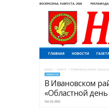
ВОСКРЕСЕНЬЕ, 9 АВГУСТА, 2026
РЕКЛАМОДА
Н
ГЛАВНАЯ
НОВОСТИ
ГАЗЕТ
а
ш
е
Домой
Новости
В Ивановском районе прошла а
с
НОВОСТИ
л
В Ивановском ра
о
в
«Областной день 
о
.
К
Окт 25, 2022
о