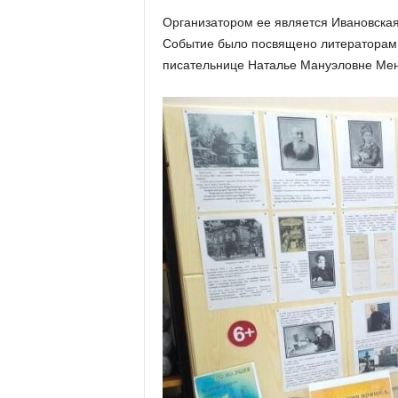
х
Организатором ее является Ивановская
м
Событие было посвящено литераторам, 
а
,
писательнице Наталье Мануэловне Мен
И
в
а
н
о
в
с
к
и
й
о
к
р
у
г
И
в