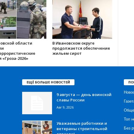
новской области
В Ивановском округе
ли
продолжается обеспечение
еррористические
жильем сирот
 «Гроза-2026»
ЕЩЁ БОЛЬШЕ НОВОСТЕЙ
ПО
Ново
9 августа — день воинской
славы России
Газет
Авг 9, 2026
Обще
Топ н
Уважаемые работники и
ветераны строительной
Без р
отрасли!