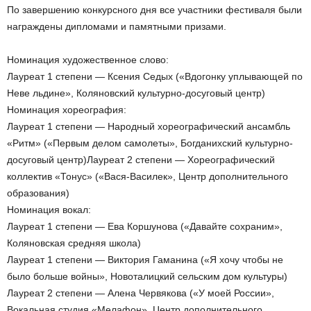
По завершению конкурсного дня все участники фестиваля были
награждены дипломами и памятными призами.
Номинация художественное слово:
Лауреат 1 степени — Ксения Седых («Вдогонку уплывающей по
Неве льдине», Коляновский культурно-досуговый центр)
Номинация хореография:
Лауреат 1 степени — Народный хореографический ансамбль
«Ритм» («Первым делом самолеты», Богданихский культурно-
досуговый центр)Лауреат 2 степени — Хореографический
коллектив «Тонус» («Вася-Василек», Центр дополнительного
образования)
Номинация вокал:
Лауреат 1 степени — Ева Коршунова («Давайте сохраним»,
Коляновская средняя школа)
Лауреат 1 степени — Виктория Гаманина («Я хочу чтобы не
было больше войны», Новоталицкий сельским дом культуры)
Лауреат 2 степени — Алена Червякова («У моей России»,
Вокальная студия «Мелафон», Центр дополнительного