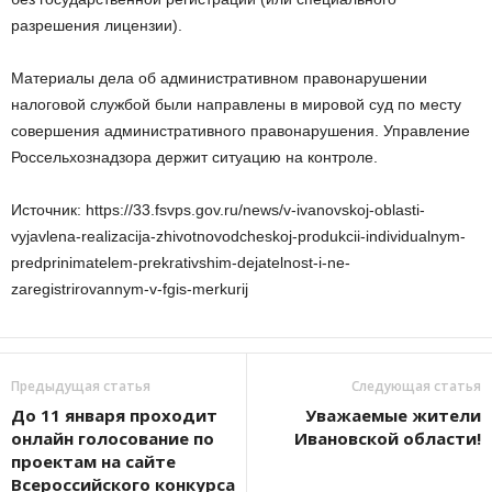
разрешения лицензии).
Материалы дела об административном правонарушении
налоговой службой были направлены в мировой суд по месту
совершения административного правонарушения. Управление
Россельхознадзора держит ситуацию на контроле.
Источник: https://33.fsvps.gov.ru/news/v-ivanovskoj-oblasti-
vyjavlena-realizacija-zhivotnovodcheskoj-produkcii-individualnym-
predprinimatelem-prekrativshim-dejatelnost-i-ne-
zaregistrirovannym-v-fgis-merkurij
Предыдущая статья
Следующая статья
До 11 января проходит
Уважаемые жители
онлайн голосование по
Ивановской области!
проектам на сайте
Всероссийского конкурса