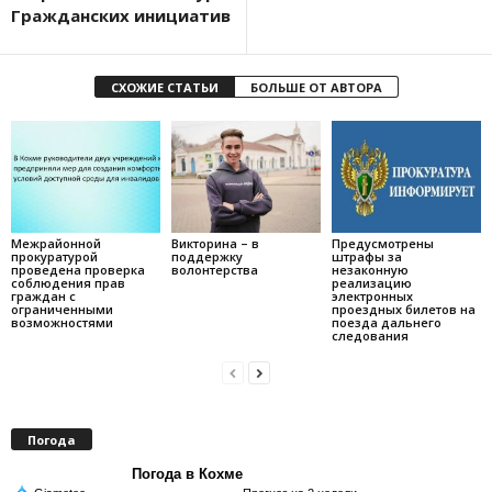
Гражданских инициатив
СХОЖИЕ СТАТЬИ
БОЛЬШЕ ОТ АВТОРА
Межрайонной
Викторина – в
Предусмотрены
прокуратурой
поддержку
штрафы за
проведена проверка
волонтерства
незаконную
соблюдения прав
реализацию
граждан с
электронных
ограниченными
проездных билетов на
возможностями
поезда дальнего
следования
Погода
Погода в Кохме