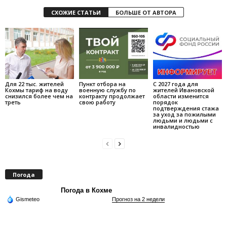
СХОЖИЕ СТАТЬИ
БОЛЬШЕ ОТ АВТОРА
Для 22 тыс. жителей
Пункт отбора на
С 2027 года для
Кохмы тариф на воду
военную службу по
жителей Ивановской
снизился более чем на
контракту продолжает
области изменится
треть
свою работу
порядок
подтверждения стажа
за уход за пожилыми
людьми и людьми с
инвалидностью
Погода
Погода в Кохме
Gismeteo
Прогноз на 2 недели