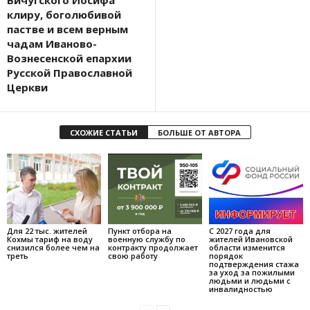
Вичугского Иосифа
клиру, боголюбивой
пастве и всем верным
чадам Иваново-
Вознесенской епархии
Русской Православной
Церкви
СХОЖИЕ СТАТЬИ
БОЛЬШЕ ОТ АВТОРА
Для 22 тыс. жителей
Пункт отбора на
С 2027 года для
Кохмы тариф на воду
военную службу по
жителей Ивановской
снизился более чем на
контракту продолжает
области изменится
треть
свою работу
порядок
подтверждения стажа
за уход за пожилыми
людьми и людьми с
инвалидностью