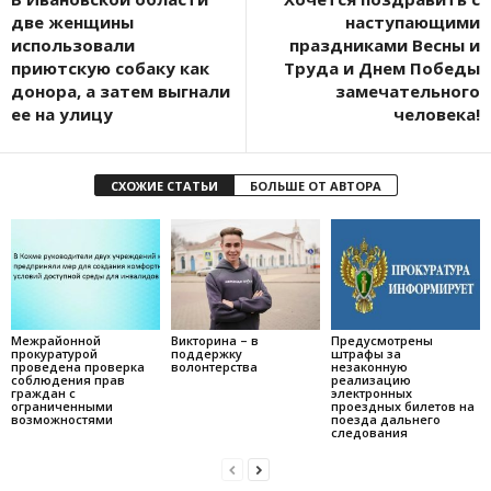
две женщины
наступающими
использовали
праздниками Весны и
приютскую собаку как
Труда и Днем Победы
донора, а затем выгнали
замечательного
ее на улицу
человека!
СХОЖИЕ СТАТЬИ
БОЛЬШЕ ОТ АВТОРА
Межрайонной
Викторина – в
Предусмотрены
прокуратурой
поддержку
штрафы за
проведена проверка
волонтерства
незаконную
соблюдения прав
реализацию
граждан с
электронных
ограниченными
проездных билетов на
возможностями
поезда дальнего
следования