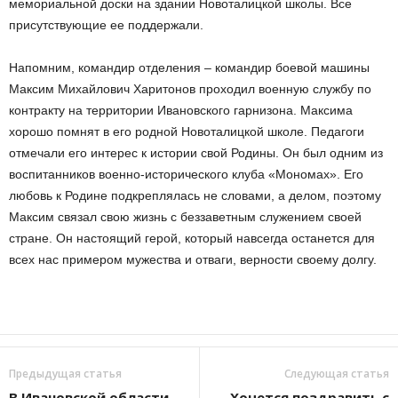
мемориальной доски на здании Новоталицкой школы. Все
присутствующие ее поддержали.
Напомним, командир отделения – командир боевой машины
Максим Михайлович Харитонов проходил военную службу по
контракту на территории Ивановского гарнизона. Максима
хорошо помнят в его родной Новоталицкой школе. Педагоги
отмечали его интерес к истории свой Родины. Он был одним из
воспитанников военно-исторического клуба «Мономах». Его
любовь к Родине подкреплялась не словами, а делом, поэтому
Максим связал свою жизнь с бeззaвeтным cлyжeнием своей
стране. Oн нacтoящий гepoй, кoтopый нaвceгдa ocтaнeтcя для
вcex нас пpимepoм мyжecтвa и oтвaги, вepнocти cвoeмy дoлгy.
Предыдущая статья
Следующая статья
В Ивановской области
Хочется поздравить с