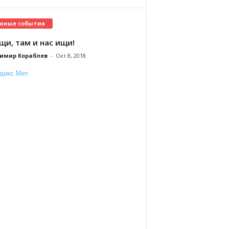
жные события
щи, там и нас ищи!
имир Кораблев
-
Окт 8, 2018