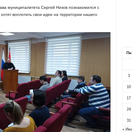
ава муниципалитета Сергей Низов познакомился с
хотят воплотить свои идеи на территории нашего
Пн
3
10
17
24
31
« Ию