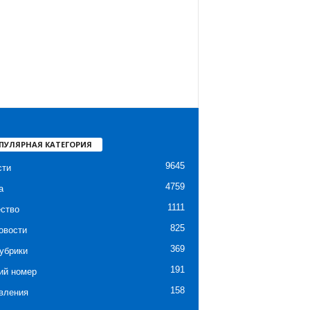
ПУЛЯРНАЯ КАТЕГОРИЯ
9645
сти
4759
а
1111
ство
825
овости
369
убрики
191
ий номер
158
вления