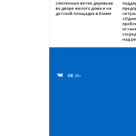
спиленные ветки деревьев
подде
во дворе жилого дома и на
предп
детской площадке в Кохме
ситуац
«Одни
пробл
остане
сосре
над р
OK
16+