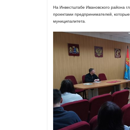
х
На Инвестштабе Ивановского района гл
м
проектами предпринимателей, которые 
а
,
муниципалитета.
И
в
а
н
о
в
с
к
и
й
о
к
р
у
г
И
в