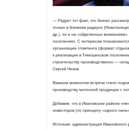
а
н
о
в
— Радует тот факт, что бизнес рассма
с
только в ближнем радиусе (Новоталицко
к
др.), но и на «обделенных вниманием»
о
поселениях. С интересом познакомился
й
организации глэмпинга (формат отдыха
о
б
к реализации в Тимошихском поселении
л
строительству производственно — скла
а
Сергей Низов.
с
т
Важным моментом встречи стало подпис
и
производству молочной продукции с п
Добавим, что в Ивановском районе чл
инвесторов (по принципу «одного окна»
Источник: администрация Ивановского 