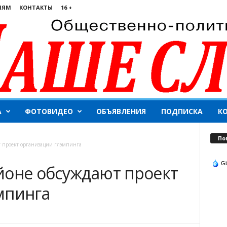
ЛЯМ
КОНТАКТЫ
16 +
А
ФОТОВИДЕО
ОБЪЯВЛЕНИЯ
ПОДПИСКА
К
По
т проект организации глэмпинга
Gi
йоне обсуждают проект
мпинга