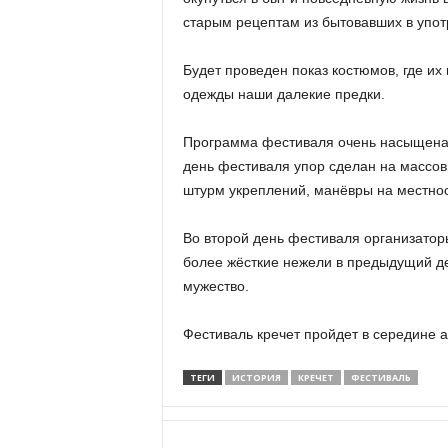
а
н
старым рецептам из бытовавших в упот
о
в
Будет проведен показ костюмов, где их 
с
одежды наши далекие предки.
к
о
Программа фестиваля очень насыщена,
й
день фестиваля упор сделан на массовы
о
б
штурм укреплений, манёвры на местно
л
а
Во второй день фестиваля организатор
с
более жёсткие нежели в предыдущий ден
т
мужество.
и
Фестиваль кречет пройдет в середине а
ТЕГИ
ИСТОРИЯ
КРЕЧЕТ
ФЕСТИВАЛЬ