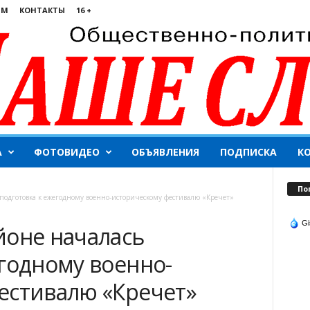
ЯМ
КОНТАКТЫ
16 +
А
ФОТОВИДЕО
ОБЪЯВЛЕНИЯ
ПОДПИСКА
К
По
подготовка к ежегодному военно-историческому фестивалю «Кречет»
Gi
йоне началась
годному военно-
естивалю «Кречет»