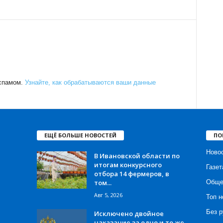
 спамом.
Узнайте, как обрабатываются ваши данные
ЕЩЁ БОЛЬШЕ НОВОСТЕЙ
ПО
Ново
В Ивановской области по
итогам конкурсного
Газет
отбора 14 фермеров, в
том...
Обще
Авг 5, 2026
Топ н
Без р
Исключено двойное
наказание за одно и то же