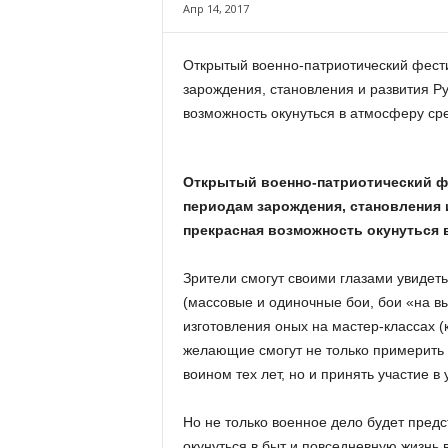
х
Апр 14, 2017
м
а
Открытый военно-патриотический фест
,
зарождения, становления и развития Ру
И
в
возможность окунуться в атмосферу ср
а
н
о
Открытый военно-патриотический ф
в
периодам зарождения, становления и
с
прекрасная возможность окунуться 
к
и
Зрители смогут своими глазами увидеть
й
о
(массовые и одиночные бои, бои «на в
к
изготовления оных на мастер-классах (
р
желающие смогут не только примерить 
у
воином тех лет, но и принять участие 
г
И
Но не только военное дело будет пред
в
окунуться в быт и повседневную жизнь 