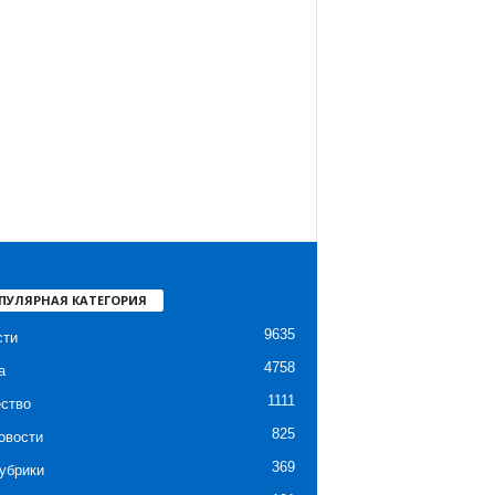
ПУЛЯРНАЯ КАТЕГОРИЯ
9635
сти
4758
а
1111
ство
825
овости
369
убрики