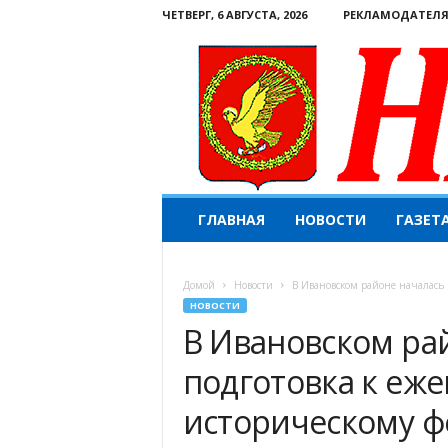
ЧЕТВЕРГ, 6 АВГУСТА, 2026
РЕКЛАМОДАТЕЛ
Н
ГЛАВНАЯ
НОВОСТИ
ГАЗЕТ
а
ш
е
Домой
Новости
В Ивановском районе началась 
с
НОВОСТИ
л
В Ивановском ра
о
в
подготовка к еже
о
.
историческому ф
К
о