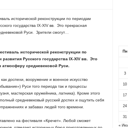
иваль исторической реконструкции по периодам
сского государства IX-XIV вв. Это прекрасная
едневековой Руси. Зрители смогут…
Пн
естиваль исторической реконструкции по
 развития Русского государства IX-XIV вв. Это
в атмосферу средневековой Руси.
3
 как доспехи, вооружение и военное искусство
10
ыбывание») Руси того периода так и процессы
кузня, мастерская оружейника, латника). Кроме этого
17
полный средневековый русский доспех и ощутить себя
24
в упражнениях и забавах людей того времени.
31
ставлено на фестиваля «Кречет». Любой сможет
« Ию
воинов, отведает историчных блюд приготовленных по