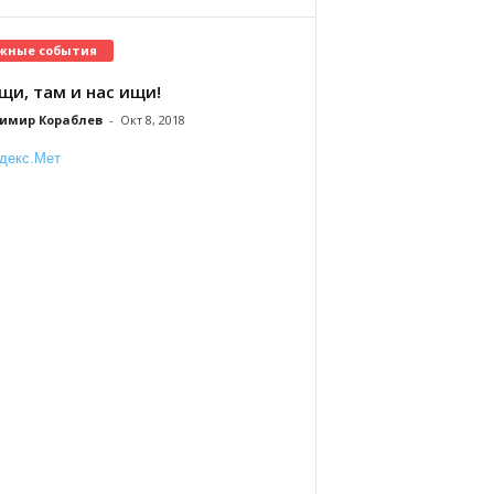
жные события
щи, там и нас ищи!
имир Кораблев
-
Окт 8, 2018