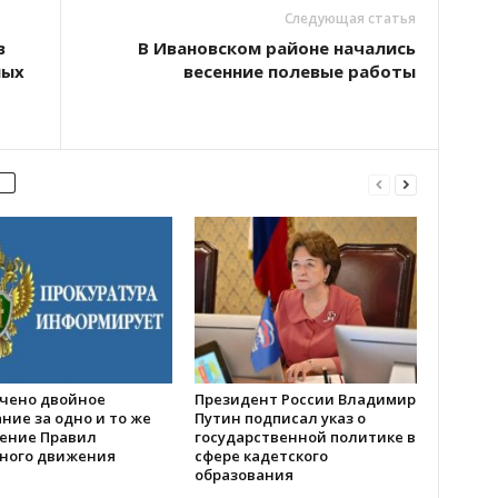
Следующая статья
в
В Ивановском районе начались
ных
весенние полевые работы
чено двойное
Президент России Владимир
ние за одно и то же
Путин подписал указ о
ение Правил
государственной политике в
ного движения
сфере кадетского
образования