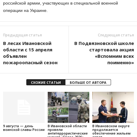
российской армии, участвующих в специальной военной
операции на Украине.
Предыдущая статья
Следующая статья
В лесах Ивановской
В Подвязновской школе
области с 15 апреля
стартовала акция
объявлен
«Вспомним всех
пожароопасный сезон
поименно»
СХОЖИЕ СТАТЬИ
БОЛЬШЕ ОТ АВТОРА
9 августа — день
В Ивановской области
В Ивановском округе
воинской славы России
провели
продолжается
антитеррористические
обеспечение жильем
учения «Гроза-2026»
сирот