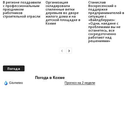
В регионе поздравили
Организация
Станислав
с профессиональным
складировала
Воскресенский о
праздником
спиленные ветки
поддержке
работников
деревьев во дворе
предпринимателей в
строительной отрасли
жилого дома и на
ситуации с
детской площадке в
«Вайлдберриз»:
Кохме
«Одни, наедине с
проблемами вы не
останетесь, все
сосредоточенно
работают над
решениями»
Погода
Погода в Кохме
Gismeteo
Прогноз на 2 недели