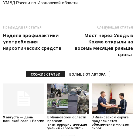
УМВД России по Ивановской области.
Предыдущая статья
Следующая статья
Неделя профилактики
Мост через Уводь в
употребления
Кохме открыли на
наркотических средств
восемь месяцев раньше
срока
СХОЖИЕ СТАТЬИ
БОЛЬШЕ ОТ АВТОРА
9 августа — день
В Ивановской области
В Ивановском округе
воинской славы России
провели
продолжается
антитеррористические
обеспечение жильем
учения «Гроза-2026»
сирот