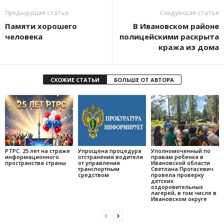
Предыдущая статья
Следующая статья
Памяти хорошего
В Ивановском районе
человека
полицейскими раскрыта
кража из дома
СХОЖИЕ СТАТЬИ
БОЛЬШЕ ОТ АВТОРА
РТРС: 25 лет на страже
Упрощена процедура
Уполномоченный по
информационного
отстранения водителя
правам ребенка в
пространства страны
от управления
Ивановской области
транспортным
Светлана Протасевич
средством
провела проверку
детских
оздоровительных
лагерей, в том числе в
Ивановском округе