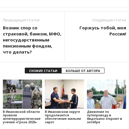
Предыдущая статья
Следующая статья
Возник спор со
Горжусь тобой, моя
страховой, банком, МФО,
Россия!
негосударственным
пенсионным фондом,
что делать?
СХОЖИЕ СТАТЬИ
БОЛЬШЕ ОТ АВТОРА
В Ивановской области
В Ивановском округе
Движение по
провели
продолжается
путепроводу в
антитеррористические
обеспечение жильем
Авдотьино откроют в
учения «Гроза-2026»
сирот
октябре